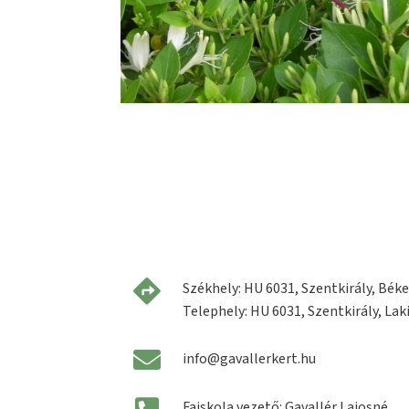
Székhely: HU 6031, Szentkirály, Béke 
Telephely: HU 6031, Szentkirály, Laki
info@gavallerkert.hu
Faiskola vezető: Gavallér Lajosné