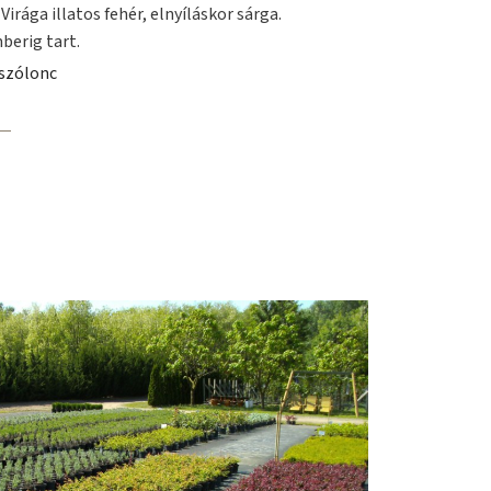
irága illatos fehér, elnyíláskor sárga.
berig tart.
úszólonc