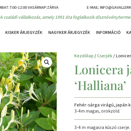
MBAT:7:00-12:00 VASÁRNAP:ZÁRVA
E-MAIL: INFO@GAVALLER
k családi vállalkozás, amely 1991 óta foglalkozik dísznövénytermes
KISKER ÁRJEGYZÉK
NAGYKER ÁRJEGYZÉK
INFORMÁCIÓ
K
Kezdőlap
/
Cserjék
/ Lonicer
Lonicera 
‘Halliana’
Fehér-sárga virágú, japán 
3-4m magas, örökzöld.
3-4 m magasra kúszó cserje. 