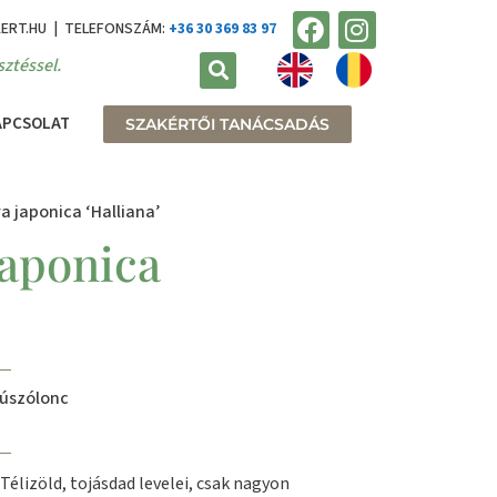
KERT.HU | TELEFONSZÁM:
+36 30 369 83 97
ztéssel.
APCSOLAT
SZAKÉRTŐI TANÁCSADÁS
a japonica ‘Halliana’
japonica
kúszólonc
Télizöld, tojásdad levelei, csak nagyon