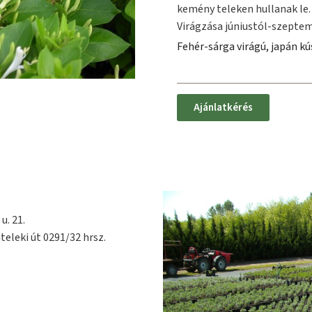
kemény teleken hullanak le. V
Virágzása júniustól-szeptem
Fehér-sárga virágú, japán k
Ajánlatkérés
u. 21.
teleki út 0291/32 hrsz.