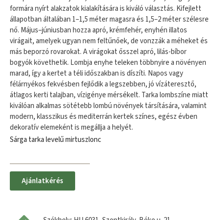
formára nyírt alakzatok kialakítására is kiváló választás. Kifejlett
állapotban általában 1–1,5 méter magasra és 1,5–2 méter szélesre
nő. Május–júniusban hozza apró, krémfehér, enyhén illatos
virágait, amelyek ugyan nem feltűnőek, de vonzzák a méheket és
más beporzó rovarokat. A virágokat ősszel apró, lilás​-bíbor
bogyók követhetik. Lombja enyhe teleken többnyire a növényen
marad, így a kertet a téli időszakban is díszíti. Napos vagy
félárnyékos fekvésben fejlődik a legszebben, jó vízáteresztő,
átlagos kerti talajban, vízigénye mérsékelt. Tarka lombszíne miatt
kiválóan alkalmas sötétebb lombú növények társítására, valamint
modern, klasszikus és mediterrán kertek színes, egész évben
dekoratív elemeként is megállja a helyét.
Sárga tarka levelű mirtuszlonc
Ajánlatkérés