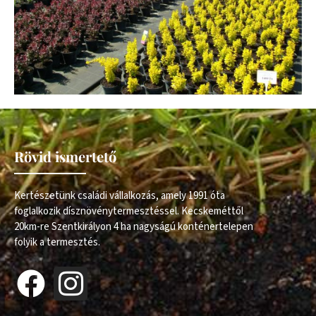
Rövid ismertető
Kertészetünk családi vállalkozás, amely 1991 óta
foglalkozik dísznövénytermesztéssel. Kecskeméttől
20km-re Szentkirályon 4 ha nagyságú konténertelepen
folyik a termesztés.