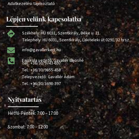
Adatkezelési tájékoztató
Lépjen velünk kapcsolatba
Székhely: HU 6031, Szentkirály, Béke u. 21.
Telephely: HU 6031, Szentkirály, Lakiteleki út 0291/32 hrsz.
info@gavallerkert.hu
Faiskola vezető: Gavallér Lajosné
Tel.:
+36/30/9743-697
Tel.:
+36/30/9855-458
Telepvezető: Gavallér Ádám
Tel.:
+36/30/3698-397
Nyitvatartás
Hétfő-Péntek: 7:00 – 17:00
Szombat: 7:00 – 12:00