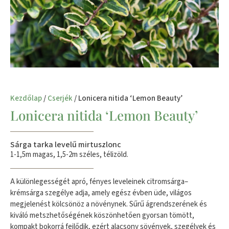
Kezdőlap
/
Cserjék
/ Lonicera nitida ‘Lemon Beauty’
Lonicera nitida ‘Lemon Beauty’
Sárga tarka levelű mirtuszlonc
1-1,5m magas, 1,5-2m széles, télizöld.
A különlegességét apró, fényes leveleinek citromsárga–
krémsárga szegélye adja, amely egész évben üde, világos
megjelenést kölcsönöz a növénynek. Sűrű ágrendszerének és
kiváló metszhetőségének köszönhetően gyorsan tömött,
kompakt bokorrá fejlődik, ezért alacsony sövények, szegélyek és