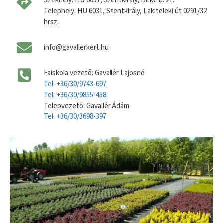
Székhely: HU 6031, Szentkirály, Béke u. 21.
Telephely: HU 6031, Szentkirály, Lakiteleki út 0291/32
hrsz.
info@gavallerkert.hu
Faiskola vezető: Gavallér Lajosné
Tel: +36/30/9743-697
Tel: +36/30/9855-458
Telepvezető: Gavallér Ádám
Tel: +36/30/3698-397