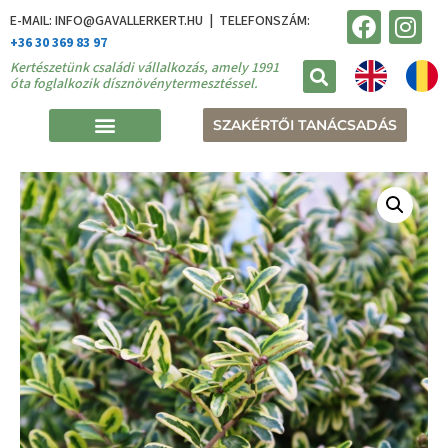
E-MAIL: INFO@GAVALLERKERT.HU | TELEFONSZÁM:
+36 30 369 83 97
Kertészetünk családi vállalkozás, amely 1991
óta foglalkozik dísznövénytermesztéssel.
SZAKÉRTŐI TANÁCSADÁS