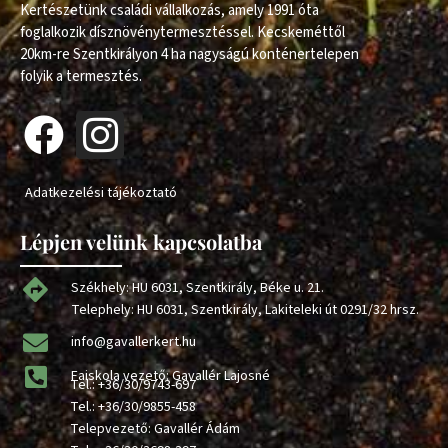
Kertészetünk családi vállalkozás, amely 1991 óta
foglalkozik dísznövénytermesztéssel. Kecskeméttől
20km-re Szentkirályon 4 ha nagyságú konténertelepen
folyik a termesztés.
Adatkezelési tájékoztató
Lépjen velünk kapcsolatba
Székhely: HU 6031, Szentkirály, Béke u. 21.
Telephely: HU 6031, Szentkirály, Lakiteleki út 0291/32 hrsz.
info@gavallerkert.hu
Faiskola vezető: Gavallér Lajosné
Tel.:
+36/30/9743-697
Tel.:
+36/30/9855-458
Telepvezető: Gavallér Ádám