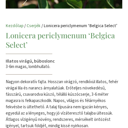
Kezdőlap
/
Cserjék
/ Lonicera periclymenum ‘Belgica Select’
Lonicera periclymenum ‘Belgica
Select’
Illatos virágú, búboslonc
3-6m magas, lombhullató.
Nagyon dekoratív fajta. Hosszan virágzó, rendkívül illatos, fehér
virágai lila és narancs árnyalatúak. Erőteljes növekedésű,
fásszárú, csavarodva kúszó, télálló kúszócserje, 3-6 méter
magasra is felkapaszkodik. Napos, világos és félárnyékos
fekvésbe is ültethető. A talaj típusára nem igazán kényes,
egyedül az a lényeges, hogy jó vízáteresztő talajba ültessük.
Átlagos vízigényű növény, rendszeres, mérsékelt öntözést
igényel, tartsuk földjét, mindig kissé nyirkosan.