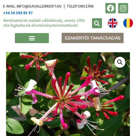
E-MAIL: INFO@GAVALLERKERT.HU | TELEFONSZÁM:
+36 30 369 83 97
Kertészetünk családi vállalkozás, amely 1991
óta foglalkozik dísznövénytermesztéssel.
SZAKÉRTŐI TANÁCSADÁS