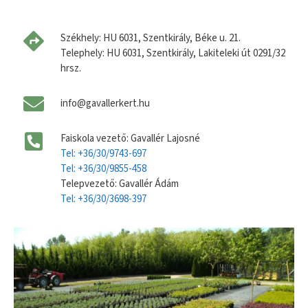
Székhely: HU 6031, Szentkirály, Béke u. 21.
Telephely: HU 6031, Szentkirály, Lakiteleki út 0291/32
hrsz.
info@gavallerkert.hu
Faiskola vezető: Gavallér Lajosné
Tel: +36/30/9743-697
Tel: +36/30/9855-458
Telepvezető: Gavallér Ádám
Tel: +36/30/3698-397