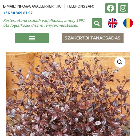
E-MAIL: INFO@GAVALLERKERT.HU | TELEFONSZÁM:
+36 30 369 83 97
Kertészetünk családi vállalkozás, amely 1991
óta foglalkozik dísznövénytermesztéssel.
SZAKÉRTŐI TANÁCSADÁS