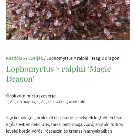
Kezdőlap
/
Cserjék
/ Lophomyrtus × ralphii ‘Magic Dragon’
Lophomyrtus × ralphii ‘Magic
Dragon’
Örökzöld mirtuszcserje
1,2-1,5m magas, 1,2-1,5 m széles, örökzöld.
​Egy különleges, örökzöld díszcserje, amelynek legfőbb értékét
egész évben dekoratív, tarka lombja adja. Apró, enyhén fodros
levelei bordó​-vörös, rózsaszín és krém​szín árnyalataiban