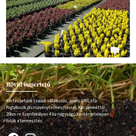
Rövid ismertető
Kertészetünk családi vállalkozás, amely 1991 óta
foglalkozik dísznövénytermesztéssel. Kecskeméttől
20km-re Szentkirályon 4 ha nagyságú konténertelepen
folyik a termesztés.