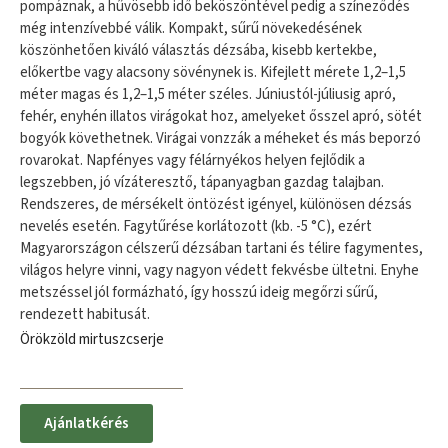
pompáznak, a hűvösebb idő beköszöntével pedig a színeződés
még intenzívebbé válik. Kompakt, sűrű növekedésének
köszönhetően kiváló választás dézsába, kisebb kertekbe,
előkertbe vagy alacsony sövénynek is.​ Kifejlett mérete 1,2–1,5
méter magas és 1,2–1,5 méter széles. Júniustól​-júliusig apró,
fehér, enyhén illatos virágokat hoz, amelyeket ősszel apró, sötét
bogyók követhetnek. Virágai vonzzák a méheket és más beporzó
rovarokat.​ Napfényes vagy félárnyékos helyen fejlődik a
legszebben, jó vízáteresztő, tápanyagban gazdag talajban.​
Rendszeres, de mérsékelt öntözést igényel, különösen dézsás
nevelés esetén. Fagytűrése korlátozott (kb. -5 °C), ezért
Magyarországon célszerű dézsában tartani és télire fagymentes,
világos helyre vinni, vagy nagyon védett fekvésbe ültetni. Enyhe
metszéssel jól formázható, így hosszú ideig megőrzi sűrű,
rendezett habitusát.
Örökzöld mirtuszcserje
Ajánlatkérés