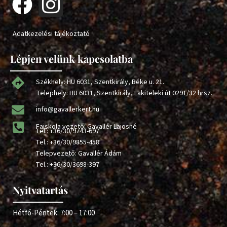
Adatkezelési tájékoztató
Lépjen velünk kapcsolatba
Székhely: HU 6031, Szentkirály, Béke u. 21.
Telephely: HU 6031, Szentkirály, Lakiteleki út 0291/32 hrsz.
info@gavallerkert.hu
Faiskola vezető: Gavallér Lajosné
Tel.:
+36/30/9743-697
Tel.:
+36/30/9855-458
Telepvezető: Gavallér Ádám
Tel.:
+36/30/3698-397
Nyitvatartás
Hétfő-Péntek: 7:00 – 17:00