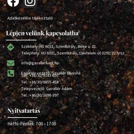
Adatkezelési tájékoztató
Lépjen velünk kapcsolatba
Székhely: HU 6031, Szentkirály, Béke u. 21.
Telephely: HU 6031, Szentkirály, Lakiteleki út 0291/32 hrsz.
info@gavallerkert.hu
Faiskola vezető: Gavallér Lajosné
Tel.:
+36/30/9743-697
Tel.:
+36/30/9855-458
Telepvezető: Gavallér Ádám
Tel.:
+36/30/3698-397
Nyitvatartás
Hétfő-Péntek: 7:00 – 17:00