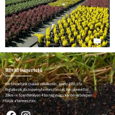
Rövid ismertető
Kertészetünk családi vállalkozás, amely 1991 óta
foglalkozik dísznövénytermesztéssel. Kecskeméttől
20km-re Szentkirályon 4 ha nagyságú konténertelepen
folyik a termesztés.