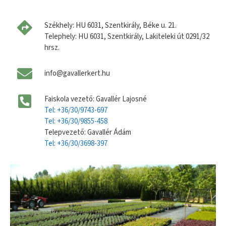
Székhely: HU 6031, Szentkirály, Béke u. 21.
Telephely: HU 6031, Szentkirály, Lakiteleki út 0291/32
hrsz.
info@gavallerkert.hu
Faiskola vezető: Gavallér Lajosné
Tel: +36/30/9743-697
Tel: +36/30/9855-458
Telepvezető: Gavallér Ádám
Tel: +36/30/3698-397