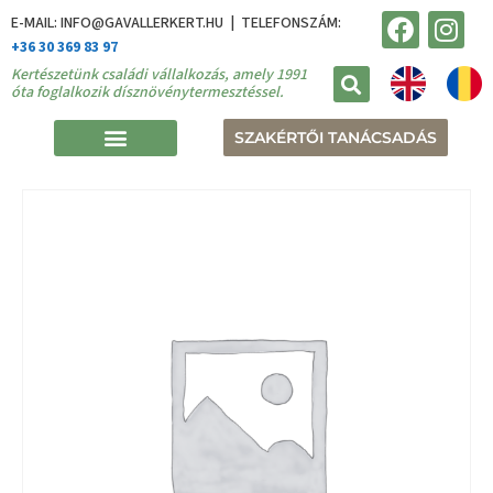
E-MAIL: INFO@GAVALLERKERT.HU | TELEFONSZÁM:
+36 30 369 83 97
Kertészetünk családi vállalkozás, amely 1991
óta foglalkozik dísznövénytermesztéssel.
SZAKÉRTŐI TANÁCSADÁS