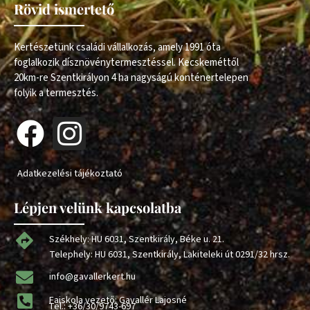
Rövid ismertető
Kertészetünk családi vállalkozás, amely 1991 óta
foglalkozik dísznövénytermesztéssel. Kecskeméttől
20km-re Szentkirályon 4 ha nagyságú konténertelepen
folyik a termesztés.
Adatkezelési tájékoztató
Lépjen velünk kapcsolatba
Székhely: HU 6031, Szentkirály, Béke u. 21.
Telephely: HU 6031, Szentkirály, Lakiteleki út 0291/32 hrsz.
info@gavallerkert.hu
Faiskola vezető: Gavallér Lajosné
Tel.:
+36/30/9743-697