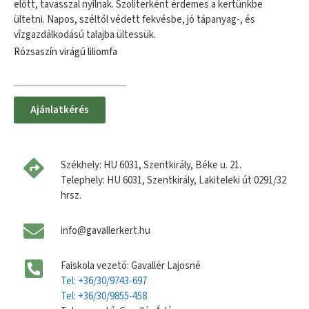
előtt, tavasszal nyílnak. Szoliterként érdemes a kertünkbe
ültetni. Napos, széltől védett fekvésbe, jó tápanyag-, és
vízgazdálkodású talajba ültessük.
Rózsaszín virágú liliomfa
Ajánlatkérés
Székhely: HU 6031, Szentkirály, Béke u. 21.
Telephely: HU 6031, Szentkirály, Lakiteleki út 0291/32
hrsz.
info@gavallerkert.hu
Faiskola vezető: Gavallér Lajosné
Tel: +36/30/9743-697
Tel: +36/30/9855-458