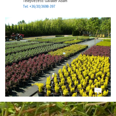
Telepvezető: Gavallér Ádám
Tel: +36/30/3698-397