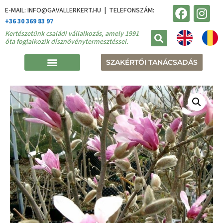
E-MAIL: INFO@GAVALLERKERT.HU | TELEFONSZÁM:
+36 30 369 83 97
Kertészetünk családi vállalkozás, amely 1991
óta foglalkozik dísznövénytermesztéssel.
SZAKÉRTŐI TANÁCSADÁS