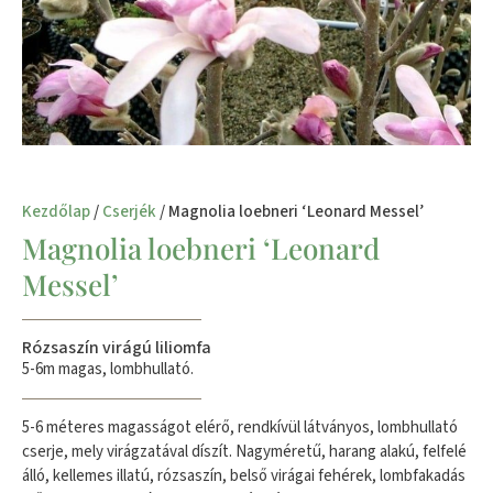
Kezdőlap
/
Cserjék
/ Magnolia loebneri ‘Leonard Messel’
Magnolia loebneri ‘Leonard
Messel’
Rózsaszín virágú liliomfa
5-6m magas, lombhullató.
5-6 méteres magasságot elérő, rendkívül látványos, lombhullató
cserje, mely virágzatával díszít. Nagyméretű, harang alakú, felfelé
álló, kellemes illatú, rózsaszín, belső virágai fehérek, lombfakadás