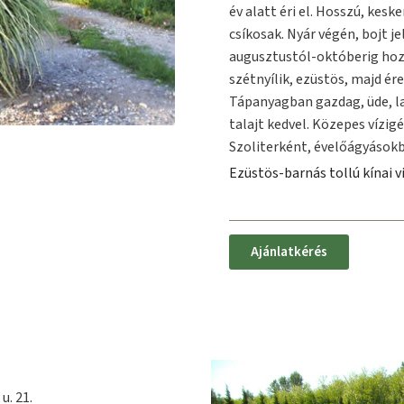
év alatt éri el. Hosszú, kesk
csíkosak. Nyár végén, bojt j
augusztustól-októberig hoz
szétnyílik, ezüstös, majd ér
Tápanyagban gazdag, üde, laz
talajt kedvel. Közepes vízig
Szoliterként, évelőágyásokb
Ezüstös-barnás tollú kínai 
Ajánlatkérés
u. 21.