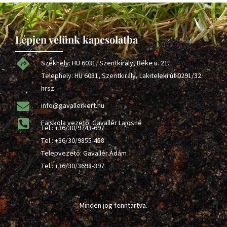
Lépjen velünk kapcsolatba
Székhely: HU 6031, Szentkirály, Béke u. 21.
Telephely: HU 6031, Szentkirály, Lakiteleki út 0291/32
hrsz.
info@gavallerkert.hu
Faiskola vezető: Gavallér Lajosné
Tel.:
+36/30/9743-697
Tel.:
+36/30/9855-458
Telepvezető: Gavallér Ádám
Tel.:
+36/30/3698-397
Minden jog fenntartva.