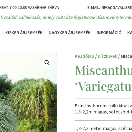
MBAT:7:00-12:00 VASÁRNAP:ZÁRVA
E-MAIL: INFO@GAVALLER
k családi vállalkozás, amely 1991 óta foglalkozik dísznövénytermes
KISKER ÁRJEGYZÉK
NAGYKER ÁRJEGYZÉK
INFORMÁCIÓ
K
Kezdőlap
/
Díszfüvek
/ Misca
Miscanthu
‘Variegatu
Ezüstös-barnás tollú kínai 
1,8-2,2m magas, sötétzöld-f
1,8-2,2 méter magas, széthaj