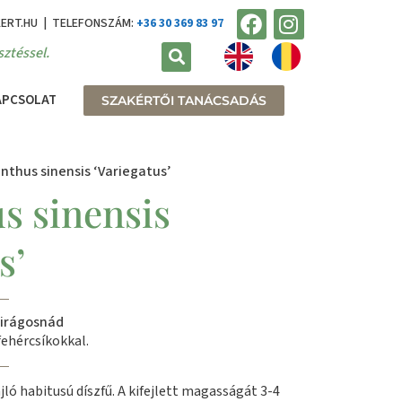
KERT.HU | TELEFONSZÁM:
+36 30 369 83 97
ztéssel.
APCSOLAT
SZAKÉRTŐI TANÁCSADÁS
nthus sinensis ‘Variegatus’
s sinensis
s’
virágosnád
ehércsíkokkal.
ló habitusú díszfű. A kifejlett magasságát 3-4