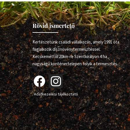
Rövid ismertető
Kertészetünk családi vállalkozás, amely 1991 óta
foglalkozik dísznövénytermesztéssel.
Kecskeméttől 20km-re Szentkirályon 4 ha
nagyságú konténertelepen folyik a termesztés.
Adatkezelési tájékoztató