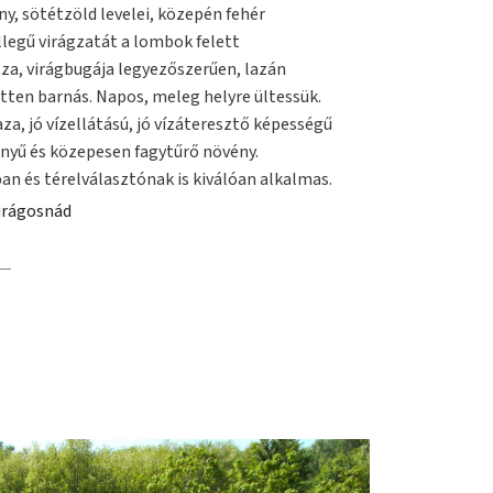
eny, sötétzöld levelei, közepén fehér
ellegű virágzatát a lombok felett
za, virágbugája legyezőszerűen, lazán
etten barnás. Napos, meleg helyre ültessük.
a, jó vízellátású, jó vízáteresztő képességű
ényű és közepesen fagytűrő növény.
an és térelválasztónak is kiválóan alkalmas.
virágosnád