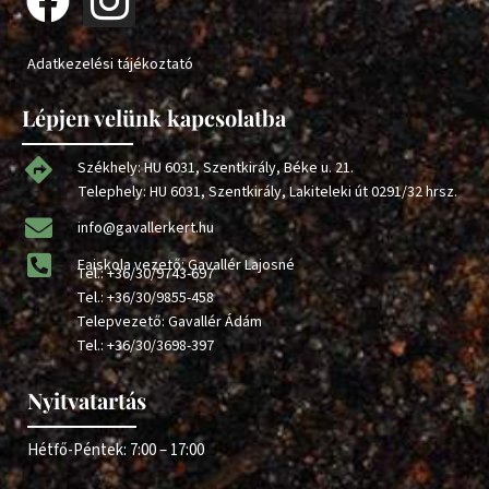
Adatkezelési tájékoztató
Lépjen velünk kapcsolatba
Székhely: HU 6031, Szentkirály, Béke u. 21.
Telephely: HU 6031, Szentkirály, Lakiteleki út 0291/32 hrsz.
info@gavallerkert.hu
Faiskola vezető: Gavallér Lajosné
Tel.:
+36/30/9743-697
Tel.:
+36/30/9855-458
Telepvezető: Gavallér Ádám
Tel.:
+36/30/3698-397
Nyitvatartás
Hétfő-Péntek: 7:00 – 17:00