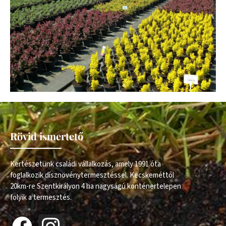
Rövid ismertető
Kertészetünk családi vállalkozás, amely 1991 óta
foglalkozik dísznövénytermesztéssel. Kecskeméttől
20km-re Szentkirályon 4 ha nagyságú konténertelepen
folyik a termesztés.