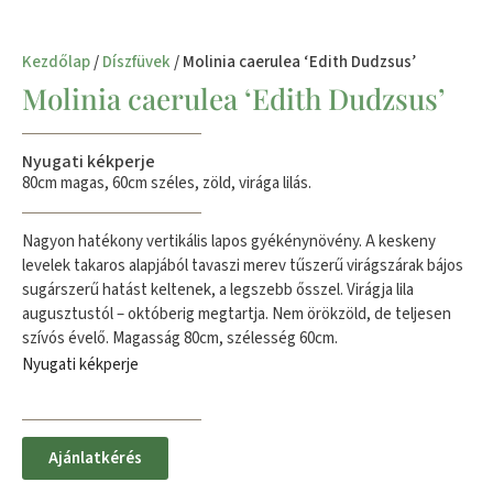
Kezdőlap
/
Díszfüvek
/ Molinia caerulea ‘Edith Dudzsus’
Molinia caerulea ‘Edith Dudzsus’
Nyugati kékperje
80cm magas, 60cm széles, zöld, virága lilás.
Nagyon hatékony vertikális lapos gyékénynövény. A keskeny
levelek takaros alapjából tavaszi merev tűszerű virágszárak bájos
sugárszerű hatást keltenek, a legszebb ősszel. Virágja lila
augusztustól – októberig megtartja. Nem örökzöld, de teljesen
szívós évelő. Magasság 80cm, szélesség 60cm.
Nyugati kékperje
Ajánlatkérés