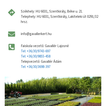
Székhely: HU 6031, Szentkirály, Béke u. 21.
Telephely: HU 6031, Szentkirály, Lakiteleki út 0291/32
hrsz.
info@gavallerkert.hu
Faiskola vezető: Gavallér Lajosné
Tel: +36/30/9743-697
Tel: +36/30/9855-458
Telepvezető: Gavallér Ádám
Tel: +36/30/3698-397