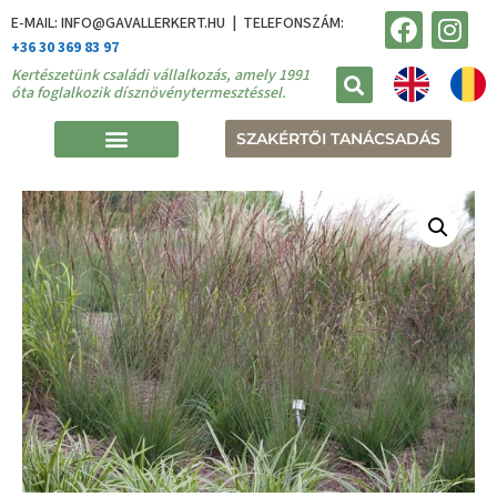
E-MAIL: INFO@GAVALLERKERT.HU | TELEFONSZÁM:
+36 30 369 83 97
Kertészetünk családi vállalkozás, amely 1991
óta foglalkozik dísznövénytermesztéssel.
SZAKÉRTŐI TANÁCSADÁS