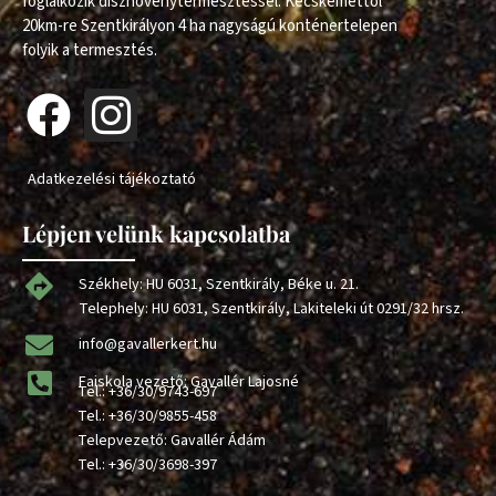
foglalkozik dísznövénytermesztéssel. Kecskeméttől
20km-re Szentkirályon 4 ha nagyságú konténertelepen
folyik a termesztés.
Adatkezelési tájékoztató
Lépjen velünk kapcsolatba
Székhely: HU 6031, Szentkirály, Béke u. 21.
Telephely: HU 6031, Szentkirály, Lakiteleki út 0291/32 hrsz.
info@gavallerkert.hu
Faiskola vezető: Gavallér Lajosné
Tel.:
+36/30/9743-697
Tel.:
+36/30/9855-458
Telepvezető: Gavallér Ádám
Tel.:
+36/30/3698-397