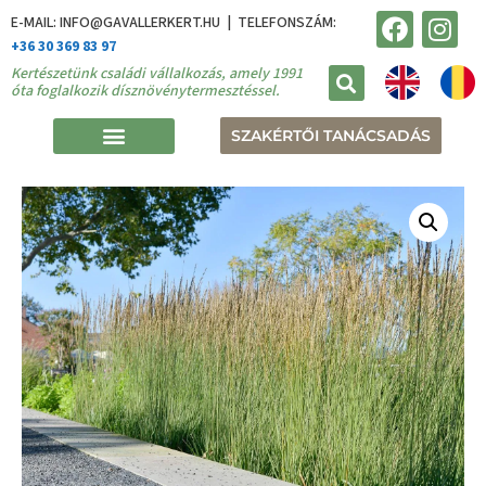
E-MAIL: INFO@GAVALLERKERT.HU | TELEFONSZÁM:
+36 30 369 83 97
Kertészetünk családi vállalkozás, amely 1991
óta foglalkozik dísznövénytermesztéssel.
SZAKÉRTŐI TANÁCSADÁS