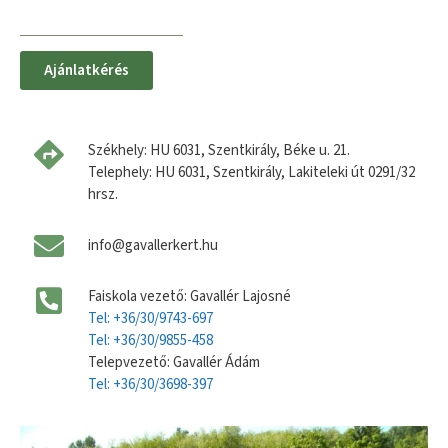
Ajánlatkérés
Székhely: HU 6031, Szentkirály, Béke u. 21.
Telephely: HU 6031, Szentkirály, Lakiteleki út 0291/32
hrsz.
info@gavallerkert.hu
Faiskola vezető: Gavallér Lajosné
Tel: +36/30/9743-697
Tel: +36/30/9855-458
Telepvezető: Gavallér Ádám
Tel: +36/30/3698-397