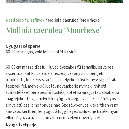
Kezdőlap
/
Díszfüvek
/ Molinia caerulea ‘Moorhexe’
Molinia caerulea ‘Moorhexe’
Nyugati kékperje
60-80cm magas, zöld level, sötétlila virág.
60-80 cm magas díszfű. Hűvös évszakos fű formális, egyenes
akcentusokat kölcsönöz a feszes, vékony zöld pengék
rendezett, keskeny szárával, amelyeket tűvékony virágszárak
tesznek fel, melyek júliustól-novemberig nyílnak. Nyitott,
szálkaféléket benépesítő tüskés, sötétlila virágzata szilvabarna
magfejeket hoz, amelyek lenyűgöző kiegészítései a sáfrányos
árnyalatú őszilomb tónusainak. Szegélyben, sziklakertben vagy
kavicsos kertben, lenyűgöző függőleges sziluettje hatékonyan
ellensúlyozza az alacsonyabban növekvő növényeket.
Nyugati kékperje