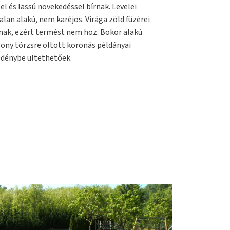
el és lassú növekedéssel bírnak. Levelei
alan alakú, nem karéjos. Virága zöld fűzérei
lnak, ezért termést nem hoz. Bokor alakú
sony törzsre oltott koronás példányai
edénybe ültethetőek.