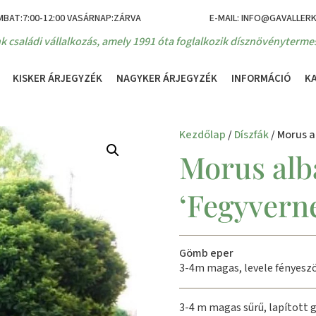
MBAT:7:00-12:00 VASÁRNAP:ZÁRVA
E-MAIL: INFO@GAVALLER
k családi vállalkozás, amely 1991 óta foglalkozik dísznövénytermes
KISKER ÁRJEGYZÉK
NAGYKER ÁRJEGYZÉK
INFORMÁCIÓ
K
Kezdőlap
/
Díszfák
/ Morus a
Morus alb
‘Fegyvern
Gömb eper
3-4m magas, levele fényeszö
3-4 m magas sűrű, lapított 