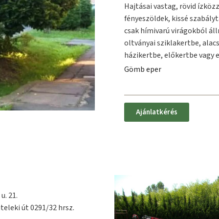
Hajtásai vastag, rövid ízközz
fényeszöldek, kissé szabályt
csak hímivarú virágokból ál
oltványai sziklakertbe, alac
házikertbe, előkertbe vagy 
Gömb eper
Ajánlatkérés
u. 21.
teleki út 0291/32 hrsz.