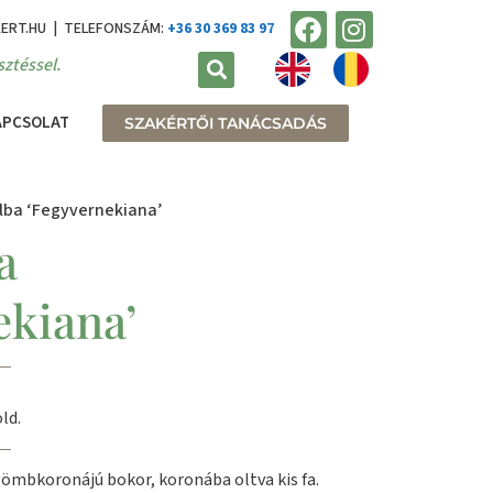
KERT.HU | TELEFONSZÁM:
+36 30 369 83 97
ztéssel.
APCSOLAT
SZAKÉRTŐI TANÁCSADÁS
lba ‘Fegyvernekiana’
a
ekiana’
ld.
gömbkoronájú bokor, koronába oltva kis fa.