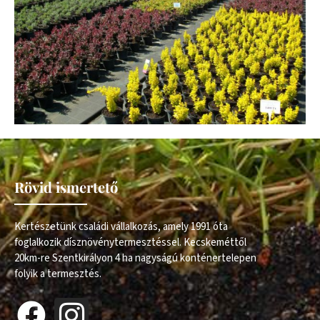
Rövid ismertető
Kertészetünk családi vállalkozás, amely 1991 óta
foglalkozik dísznövénytermesztéssel. Kecskeméttől
20km-re Szentkirályon 4 ha nagyságú konténertelepen
folyik a termesztés.