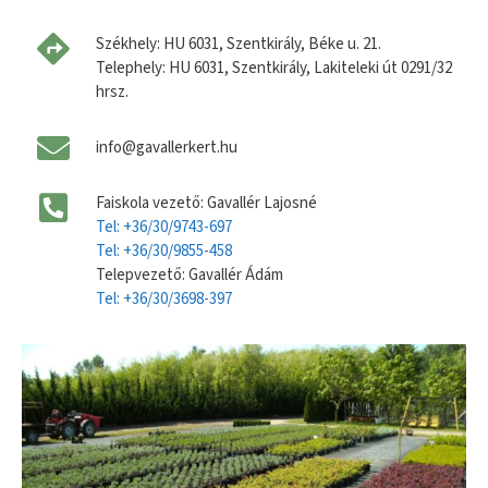
Székhely: HU 6031, Szentkirály, Béke u. 21.
Telephely: HU 6031, Szentkirály, Lakiteleki út 0291/32
hrsz.
info@gavallerkert.hu
Faiskola vezető: Gavallér Lajosné
Tel: +36/30/9743-697
Tel: +36/30/9855-458
Telepvezető: Gavallér Ádám
Tel: +36/30/3698-397