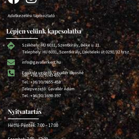
Adatkezelési tájékoztató
Lépjen velünk kapcsolatba
Székhely: HU 6031, Szentkirály, Béke u. 21.
Telephely: HU 6031, Szentkirály, Lakiteleki út 0291/32 hrsz.
info@gavallerkert.hu
Faiskola vezető: Gavallér Lajosné
Tel.:
+36/30/9743-697
Tel.:
+36/30/9855-458
Telepvezető: Gavallér Ádám
Tel.:
+36/30/3698-397
Nyitvatartás
Hétfő-Péntek: 7:00 – 17:00