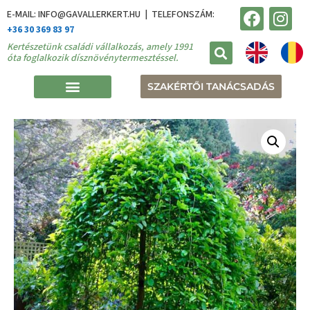
E-MAIL: INFO@GAVALLERKERT.HU | TELEFONSZÁM:
+36 30 369 83 97
Kertészetünk családi vállalkozás, amely 1991
óta foglalkozik dísznövénytermesztéssel.
SZAKÉRTŐI TANÁCSADÁS