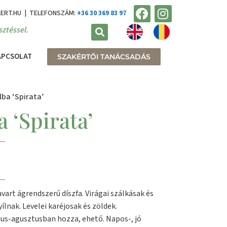
KERT.HU | TELEFONSZÁM:
+36 30 369 83 97
ztéssel.
APCSOLAT
SZAKÉRTŐI TANÁCSADÁS
lba ‘Spirata’
 ‘Spirata’
art ágrendszerű díszfa. Virágai szálkásak és
ílnak. Levelei karéjosak és zöldek.
ius-agusztusban hozza, ehető. Napos-, jó