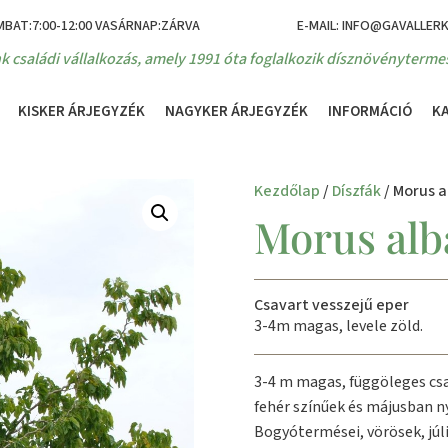
MBAT:7:00-12:00 VASÁRNAP:ZÁRVA
E-MAIL: INFO@GAVALLER
k családi vállalkozás, amely 1991 óta foglalkozik dísznövénytermes
KISKER ÁRJEGYZÉK
NAGYKER ÁRJEGYZÉK
INFORMÁCIÓ
K
Kezdőlap
/
Díszfák
/ Morus a
Morus alba
Csavart vesszejű eper
3-4m magas, levele zöld.
3-4 m magas, függöleges csav
fehér színűek és májusban ny
Bogyótermései, vörösek, júl