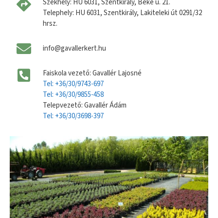
Székhely: HU 6031, Szentkirály, Béke u. 21.
Telephely: HU 6031, Szentkirály, Lakiteleki út 0291/32
hrsz.
info@gavallerkert.hu
Faiskola vezető: Gavallér Lajosné
Tel: +36/30/9743-697
Tel: +36/30/9855-458
Telepvezető: Gavallér Ádám
Tel: +36/30/3698-397