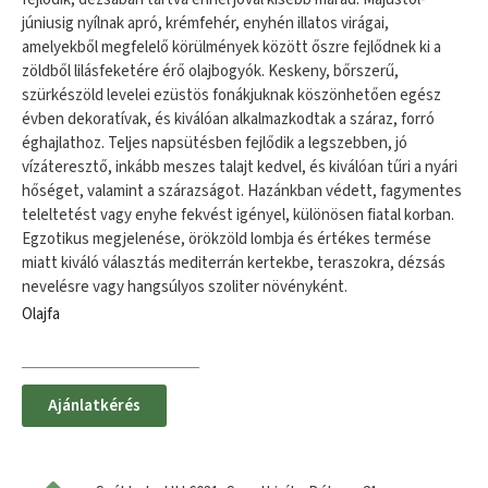
júniusig nyílnak apró, krémfehér, enyhén illatos virágai,
amelyekből megfelelő körülmények között őszre fejlődnek ki a
zöldből lilásfeketére érő olajbogyók. Keskeny, bőrszerű,
szürkészöld levelei ezüstös fonákjuknak köszönhetően egész
évben dekoratívak, és kiválóan alkalmazkodtak a száraz, forró
éghajlathoz. Teljes napsütésben fejlődik a legszebben, jó
vízáteresztő, inkább meszes talajt kedvel, és kiválóan tűri a nyári
hőséget, valamint a szárazságot. Hazánkban védett, fagymentes
teleltetést vagy enyhe fekvést igényel, különösen fiatal korban.
Egzotikus megjelenése, örökzöld lombja és értékes termése
miatt kiváló választás mediterrán kertekbe, teraszokra, dézsás
nevelésre vagy hangsúlyos szoliter növényként.
Olajfa
Ajánlatkérés