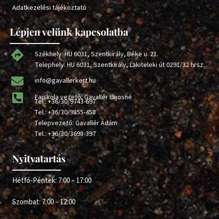
Adatkezelési tájékoztató
Lépjen velünk kapcsolatba
Székhely: HU 6031, Szentkirály, Béke u. 21.
Telephely: HU 6031, Szentkirály, Lakiteleki út 0291/32 hrsz.
info@gavallerkert.hu
Faiskola vezető: Gavallér Lajosné
Tel.:
+36/30/9743-697
Tel.:
+36/30/9855-458
Telepvezető: Gavallér Ádám
Tel.:
+36/30/3698-397
Nyitvatartás
Hétfő-Péntek: 7:00 – 17:00
Szombat: 7:00 – 12:00