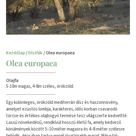
Kezdőlap
/
Díszfák
/ Olea europaea
Olea europaea
Olajfa
5-10m magas, 4-8m széles, örökzöld.
Egy különleges, örökzöld mediterrán dísz és haszonnövény,
amelyet ezüstös lombja, karakteres, idős korban csavarodó
törzse és értékes olajbogyó termése tesz világszerte kedveltté.
Lassú növekedésű, rendkívül hosszú életű fa, amely kedvező
körülmények között 5–10 méter magasra és 4–8 méter szélesre
fejlődik, dézsában tartva ennél jóval kisebb marad. Májustól-