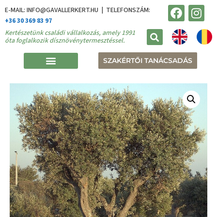
E-MAIL: INFO@GAVALLERKERT.HU | TELEFONSZÁM:
+36 30 369 83 97
Kertészetünk családi vállalkozás, amely 1991
óta foglalkozik dísznövénytermesztéssel.
SZAKÉRTŐI TANÁCSADÁS