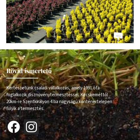
Rövid ismertető
Kertészetünk családi vállalkozás, amely 1991 óta
foglalkozik dísznövénytermesztéssel. Kecskeméttől
20km-re Szentkirályon 4 ha nagyságú konténertelepen
folyik a termesztés.