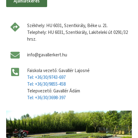
Ajánlatkérés
Székhely: HU 6031, Szentkirály, Béke u. 21.
Telephely: HU 6031, Szentkirály, Lakiteleki út 0291/32
hrsz.
info@gavallerkert.hu
Faiskola vezető: Gavallér Lajosné
Tel: +36/30/9743-697
Tel: +36/30/9855-458
Telepvezető: Gavallér Ádám
Tel: +36/30/3698-397