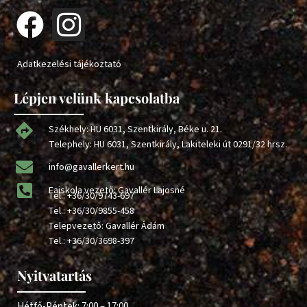
Adatkezelési tájékoztató
Lépjen velünk kapcsolatba
Székhely: HU 6031, Szentkirály, Béke u. 21.
Telephely: HU 6031, Szentkirály, Lakiteleki út 0291/32 hrsz.
info@gavallerkert.hu
Faiskola vezető: Gavallér Lajosné
Tel.:
+36/30/9743-697
Tel.:
+36/30/9855-458
Telepvezető: Gavallér Ádám
Tel.:
+36/30/3698-397
Nyitvatartás
Hétfő-Péntek: 7:00 – 17:00