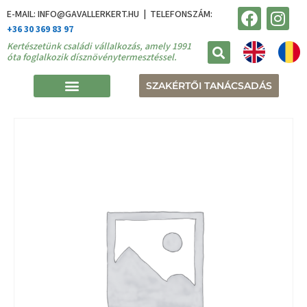
E-MAIL: INFO@GAVALLERKERT.HU | TELEFONSZÁM:
+36 30 369 83 97
Kertészetünk családi vállalkozás, amely 1991
óta foglalkozik dísznövénytermesztéssel.
SZAKÉRTŐI TANÁCSADÁS