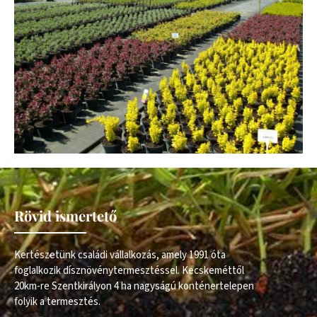
Rövid ismertető
Kertészetünk családi vállalkozás, amely 1991 óta
foglalkozik dísznövénytermesztéssel. Kecskeméttől
20km-re Szentkirályon 4 ha nagyságú konténertelepen
folyik a termesztés.