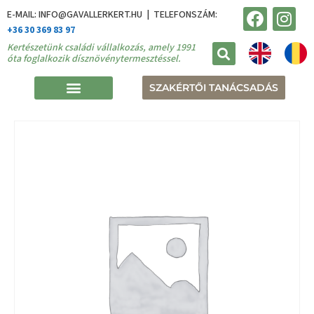
E-MAIL: INFO@GAVALLERKERT.HU | TELEFONSZÁM:
+36 30 369 83 97
Kertészetünk családi vállalkozás, amely 1991
óta foglalkozik dísznövénytermesztéssel.
SZAKÉRTŐI TANÁCSADÁS