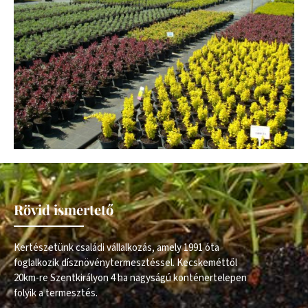
Rövid ismertető
Kertészetünk családi vállalkozás, amely 1991 óta
foglalkozik dísznövénytermesztéssel. Kecskeméttől
20km-re Szentkirályon 4 ha nagyságú konténertelepen
folyik a termesztés.