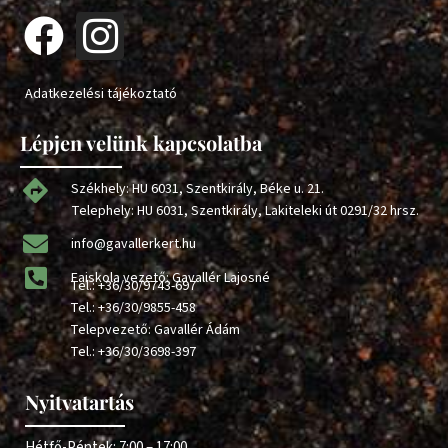
Adatkezelési tájékoztató
Lépjen velünk kapcsolatba
Székhely: HU 6031, Szentkirály, Béke u. 21.
Telephely: HU 6031, Szentkirály, Lakiteleki út 0291/32 hrsz.
info@gavallerkert.hu
Faiskola vezető: Gavallér Lajosné
Tel.:
+36/30/9743-697
Tel.:
+36/30/9855-458
Telepvezető: Gavallér Ádám
Tel.:
+36/30/3698-397
Nyitvatartás
Hétfő-Péntek: 7:00 – 17:00