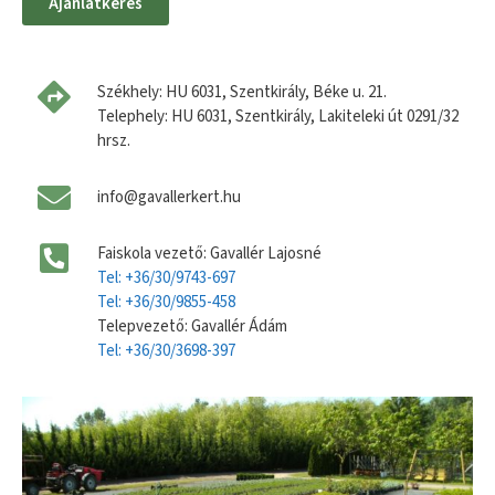
Ajánlatkérés
Székhely: HU 6031, Szentkirály, Béke u. 21.
Telephely: HU 6031, Szentkirály, Lakiteleki út 0291/32
hrsz.
info@gavallerkert.hu
Faiskola vezető: Gavallér Lajosné
Tel: +36/30/9743-697
Tel: +36/30/9855-458
Telepvezető: Gavallér Ádám
Tel: +36/30/3698-397