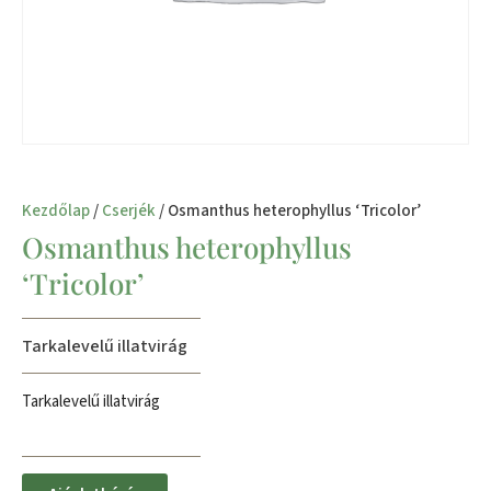
Kezdőlap
/
Cserjék
/ Osmanthus heterophyllus ‘Tricolor’
Osmanthus heterophyllus
‘Tricolor’
Tarkalevelű illatvirág
Tarkalevelű illatvirág