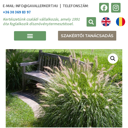
E-MAIL: INFO@GAVALLERKERT.HU | TELEFONSZÁM:
+36 30 369 83 97
Kertészetünk családi vállalkozás, amely 1991
óta foglalkozik dísznövénytermesztéssel.
SZAKÉRTŐI TANÁCSADÁS