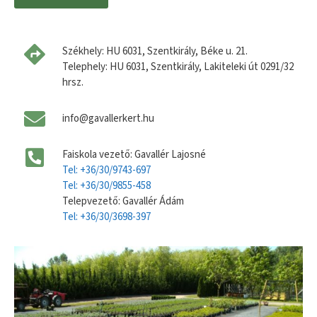
Székhely: HU 6031, Szentkirály, Béke u. 21.
Telephely: HU 6031, Szentkirály, Lakiteleki út 0291/32
hrsz.
info@gavallerkert.hu
Faiskola vezető: Gavallér Lajosné
Tel: +36/30/9743-697
Tel: +36/30/9855-458
Telepvezető: Gavallér Ádám
Tel: +36/30/3698-397