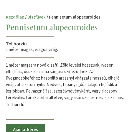
Kezdőlap
/
Díszfüvek
/ Pennisetum alopecuroides
Pennisetum alopecuroides
Tollborzfű
1 méter magas, világos virág.
1 méter magasra növő díszfű. Zöld levelei hosszúak, ívesen
elhajlóak, ősszel szalma sárgára színeződnek. Az
üvegmosókeféhez hasonlító arasznyi virágzata hosszú, elhajló
virágzati száron nyílik. Nedves, tápanyagdús talajon fejlődik a
legjobban. Felhasználása, szegélynövényként, vagy alacsony
térelválasztónak sorba ültetve, vagy akár szoliternek is alkalmas.
Tollborzfű
Ajánlatkérés