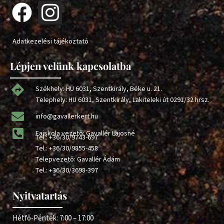
Adatkezelési tájékoztató
Lépjen velünk kapcsolatba
Székhely: HU 6031, Szentkirály, Béke u. 21.
Telephely: HU 6031, Szentkirály, Lakiteleki út 0291/32 hrsz.
info@gavallerkert.hu
Faiskola vezető: Gavallér Lajosné
Tel.:
+36/30/9743-697
Tel.:
+36/30/9855-458
Telepvezető: Gavallér Ádám
Tel.:
+36/30/3698-397
Nyitvatartás
Hétfő-Péntek: 7:00 – 17:00