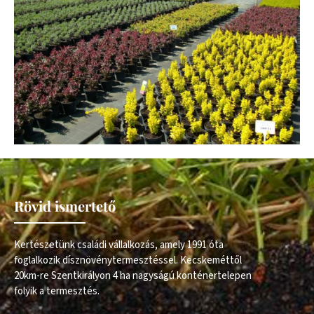
Rövid ismertető
Kertészetünk családi vállalkozás, amely 1991 óta
foglalkozik dísznövénytermesztéssel. Kecskeméttől
20km-re Szentkirályon 4 ha nagyságú konténertelepen
folyik a termesztés.