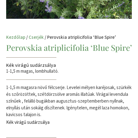
Kezdőlap
/
Cserjék
/ Perovskia atriplicifolia ‘Blue Spire’
Perovskia atriplicifolia ‘Blue Spire’
Kék virágú sudárzsálya
1-1,5 m magas, lombhullató.
1-1,5 m magasra növő félcserje. Levelei mélyen karéjosak, szürkék
és szőrözöttek, szétdörzsölve aromás illatúak. Virágai levendula
színűek , felálló bugákban augusztus-szeptemberben nyílnak,
elnyílás után sokáig díszítenek. Igénytelen, megél laza homokon,
kavicsos talajon is.
Kék virágú sudárzsálya