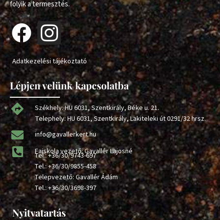
folyik a termesztés.
Adatkezelési tájékoztató
Lépjen velünk kapcsolatba
Székhely: HU 6031, Szentkirály, Béke u. 21.
Telephely: HU 6031, Szentkirály, Lakiteleki út 0291/32 hrsz.
info@gavallerkert.hu
Faiskola vezető: Gavallér Lajosné
Tel.:
+36/30/9743-697
Tel.:
+36/30/9855-458
Telepvezető: Gavallér Ádám
Tel.:
+36/30/3698-397
Nyitvatartás