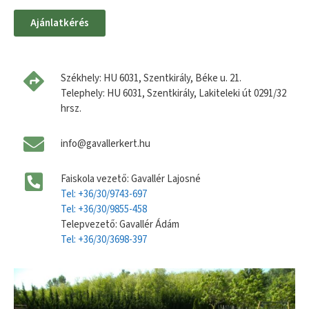
Ajánlatkérés
Székhely: HU 6031, Szentkirály, Béke u. 21.
Telephely: HU 6031, Szentkirály, Lakiteleki út 0291/32
hrsz.
info@gavallerkert.hu
Faiskola vezető: Gavallér Lajosné
Tel: +36/30/9743-697
Tel: +36/30/9855-458
Telepvezető: Gavallér Ádám
Tel: +36/30/3698-397