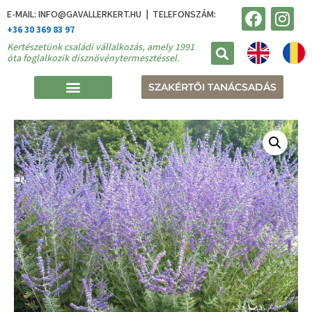
E-MAIL: INFO@GAVALLERKERT.HU | TELEFONSZÁM:
+36 30 369 83 97
Kertészetünk családi vállalkozás, amely 1991
óta foglalkozik dísznövénytermesztéssel.
SZAKÉRTŐI TANÁCSADÁS