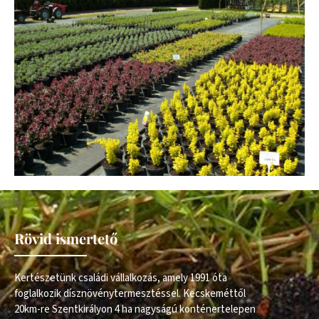
Rövid ismertető
Kertészetünk családi vállalkozás, amely 1991 óta
foglalkozik dísznövénytermesztéssel. Kecskeméttől
20km-re Szentkirályon 4 ha nagyságú konténertelepen