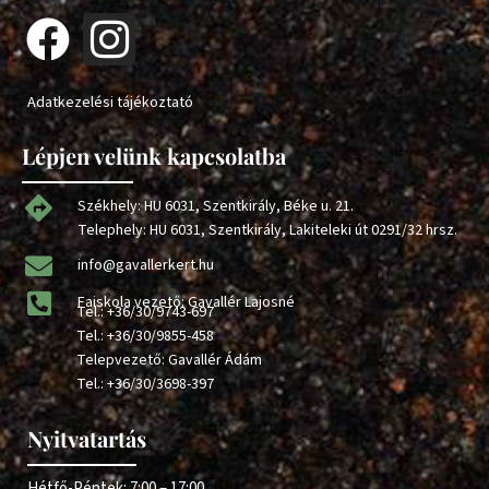
Adatkezelési tájékoztató
Lépjen velünk kapcsolatba
Székhely: HU 6031, Szentkirály, Béke u. 21.
Telephely: HU 6031, Szentkirály, Lakiteleki út 0291/32 hrsz.
info@gavallerkert.hu
Faiskola vezető: Gavallér Lajosné
Tel.:
+36/30/9743-697
Tel.:
+36/30/9855-458
Telepvezető: Gavallér Ádám
Tel.:
+36/30/3698-397
Nyitvatartás
Hétfő-Péntek: 7:00 – 17:00