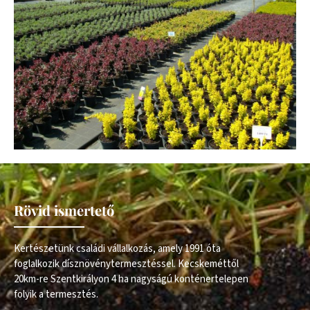
Rövid ismertető
Kertészetünk családi vállalkozás, amely 1991 óta
foglalkozik dísznövénytermesztéssel. Kecskeméttől
20km-re Szentkirályon 4 ha nagyságú konténertelepen
folyik a termesztés.