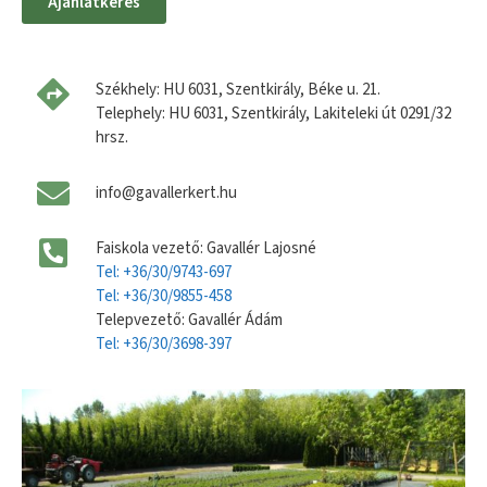
Ajánlatkérés
Székhely: HU 6031, Szentkirály, Béke u. 21.
Telephely: HU 6031, Szentkirály, Lakiteleki út 0291/32
hrsz.
info@gavallerkert.hu
Faiskola vezető: Gavallér Lajosné
Tel: +36/30/9743-697
Tel: +36/30/9855-458
Telepvezető: Gavallér Ádám
Tel: +36/30/3698-397