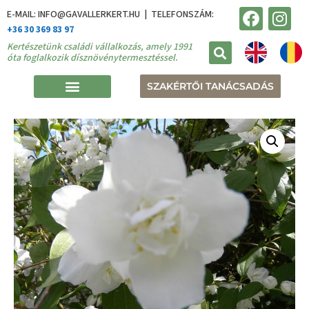
E-MAIL: INFO@GAVALLERKERT.HU | TELEFONSZÁM:
+36 30 369 83 97
Kertészetünk családi vállalkozás, amely 1991
óta foglalkozik dísznövénytermesztéssel.
SZAKÉRTŐI TANÁCSADÁS