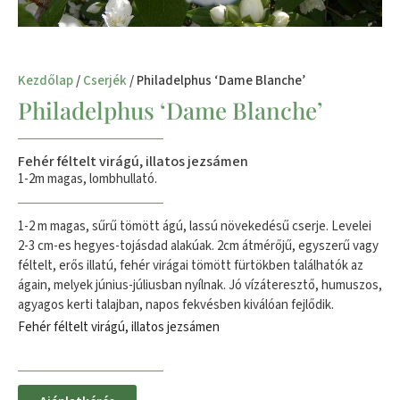
Kezdőlap
/
Cserjék
/ Philadelphus ‘Dame Blanche’
Philadelphus ‘Dame Blanche’
Fehér féltelt virágú, illatos jezsámen
1-2m magas, lombhullató.
1-2 m magas, sűrű tömött ágú, lassú növekedésű cserje. Levelei
2-3 cm-es hegyes-tojásdad alakúak. 2cm átmérőjű, egyszerű vagy
féltelt, erős illatú, fehér virágai tömött fürtökben találhatók az
ágain, melyek június-júliusban nyílnak. Jó vízáteresztő, humuszos,
agyagos kerti talajban, napos fekvésben kiválóan fejlődik.
Fehér féltelt virágú, illatos jezsámen