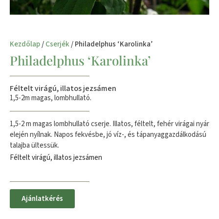
Kezdőlap
/
Cserjék
/ Philadelphus ‘Karolinka’
Philadelphus ‘Karolinka’
Féltelt virágú, illatos jezsámen
1,5-2m magas, lombhullató.
1,5-2 m magas lombhullató cserje. Illatos, féltelt, fehér virágai nyár
elején nyílnak. Napos fekvésbe, jó víz-, és tápanyaggazdálkodású
talajba ültessük.
Féltelt virágú, illatos jezsámen
Ajánlatkérés