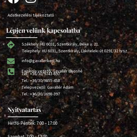
Adatkezelési tájékoztató
Lépjen velünk kapcsolatba
Székhely: HU 6031, Szentkirály, Béke u. 21.
Telephely: HU 6031, Szentkirály, Lakiteleki út 0291/32 hrsz.
info@gavallerkert.hu
Faiskola vezető: Gavallér Lajosné
Tel.:
+36/30/9743-697
Tel.:
+36/30/9855-458
Telepvezető: Gavallér Ádám
Tel.:
+36/30/3698-397
Nyitvatartás
Hétfő-Péntek: 7:00 – 17:00
Szombat: 7:00 – 12:00