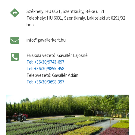
Székhely: HU 6031, Szentkirály, Béke u. 21.
Telephely: HU 6031, Szentkirály, Lakiteleki út 0291/32
hrsz.
info@gavallerkert.hu
Faiskola vezető: Gavallér Lajosné
Tel: +36/30/9743-697
Tel: +36/30/9855-458
Telepvezető: Gavallér Ádám
Tel: +36/30/3698-397