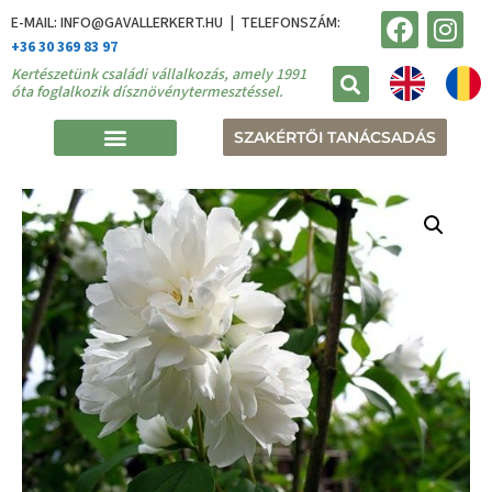
E-MAIL: INFO@GAVALLERKERT.HU | TELEFONSZÁM:
+36 30 369 83 97
Kertészetünk családi vállalkozás, amely 1991
óta foglalkozik dísznövénytermesztéssel.
SZAKÉRTŐI TANÁCSADÁS