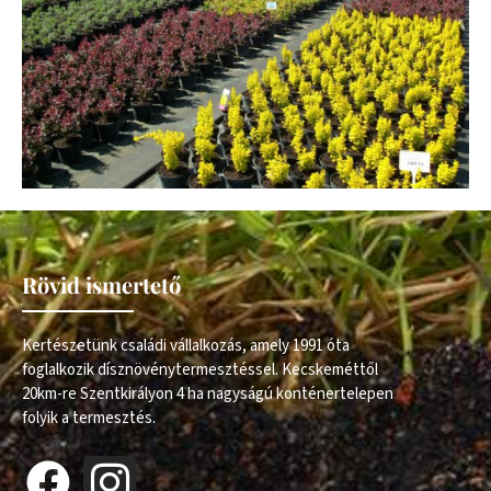
Rövid ismertető
Kertészetünk családi vállalkozás, amely 1991 óta
foglalkozik dísznövénytermesztéssel. Kecskeméttől
20km-re Szentkirályon 4 ha nagyságú konténertelepen
folyik a termesztés.