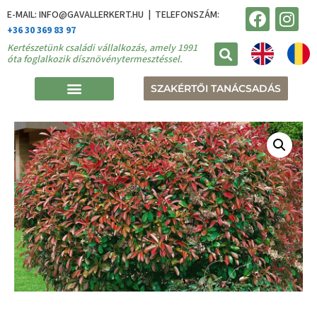
E-MAIL: INFO@GAVALLERKERT.HU | TELEFONSZÁM:
+36 30 369 83 97
Kertészetünk családi vállalkozás, amely 1991
óta foglalkozik dísznövénytermesztéssel.
SZAKÉRTŐI TANÁCSADÁS