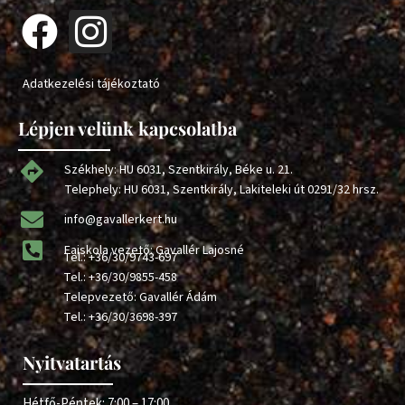
Adatkezelési tájékoztató
Lépjen velünk kapcsolatba
Székhely: HU 6031, Szentkirály, Béke u. 21.
Telephely: HU 6031, Szentkirály, Lakiteleki út 0291/32 hrsz.
info@gavallerkert.hu
Faiskola vezető: Gavallér Lajosné
Tel.:
+36/30/9743-697
Tel.:
+36/30/9855-458
Telepvezető: Gavallér Ádám
Tel.:
+36/30/3698-397
Nyitvatartás
Hétfő-Péntek: 7:00 – 17:00