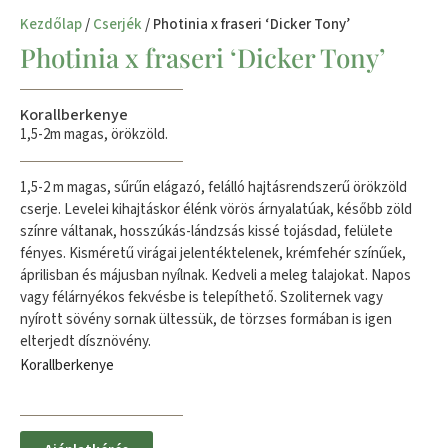
Kezdőlap
/
Cserjék
/ Photinia x fraseri ‘Dicker Tony’
Photinia x fraseri ‘Dicker Tony’
Korallberkenye
1,5-2m magas, örökzöld.
1,5-2 m magas, sűrűn elágazó, felálló hajtásrendszerű örökzöld
cserje. Levelei kihajtáskor élénk vörös árnyalatúak, később zöld
színre váltanak, hosszúkás-lándzsás kissé tojásdad, felülete
fényes. Kisméretű virágai jelentéktelenek, krémfehér színűek,
áprilisban és májusban nyílnak. Kedveli a meleg talajokat. Napos
vagy félárnyékos fekvésbe is telepíthető. Szoliternek vagy
nyírott sövény sornak ültessük, de törzses formában is igen
elterjedt dísznövény.
Korallberkenye