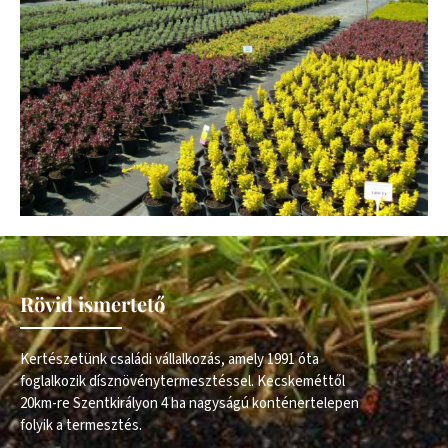
Rövid ismertető
Kertészetünk családi vállalkozás, amely 1991 óta
foglalkozik dísznövénytermesztéssel. Kecskeméttől
20km-re Szentkirályon 4 ha nagyságú konténertelepen
folyik a termesztés.