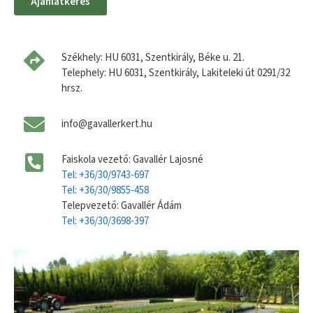
Ajánlatkérés
Székhely: HU 6031, Szentkirály, Béke u. 21.
Telephely: HU 6031, Szentkirály, Lakiteleki út 0291/32
hrsz.
info@gavallerkert.hu
Faiskola vezető: Gavallér Lajosné
Tel: +36/30/9743-697
Tel: +36/30/9855-458
Telepvezető: Gavallér Ádám
Tel: +36/30/3698-397