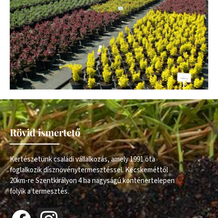
Rövid ismertető
Kertészetünk családi vállalkozás, amely 1991 óta
foglalkozik dísznövénytermesztéssel. Kecskeméttől
20km-re Szentkirályon 4 ha nagyságú konténertelepen
folyik a termesztés.