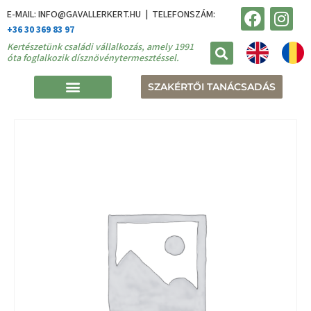
E-MAIL: INFO@GAVALLERKERT.HU | TELEFONSZÁM:
+36 30 369 83 97
Kertészetünk családi vállalkozás, amely 1991
óta foglalkozik dísznövénytermesztéssel.
SZAKÉRTŐI TANÁCSADÁS