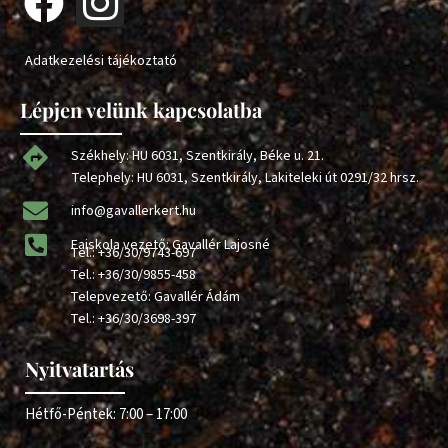
Adatkezelési tájékoztató
Lépjen velünk kapcsolatba
Székhely: HU 6031, Szentkirály, Béke u. 21.
Telephely: HU 6031, Szentkirály, Lakiteleki út 0291/32 hrsz.
info@gavallerkert.hu
Faiskola vezető: Gavallér Lajosné
Tel.:
+36/30/9743-697
Tel.:
+36/30/9855-458
Telepvezető: Gavallér Ádám
Tel.:
+36/30/3698-397
Nyitvatartás
Hétfő-Péntek: 7:00 – 17:00