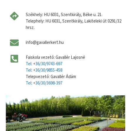
Székhely: HU 6031, Szentkirály, Béke u. 21.
Telephely: HU 6031, Szentkirály, Lakiteleki út 0291/32
hrsz.
info@gavallerkert.hu
Faiskola vezető: Gavallér Lajosné
Tel: +36/30/9743-697
Tel: +36/30/9855-458
Telepvezető: Gavallér Ádám
Tel: +36/30/3698-397