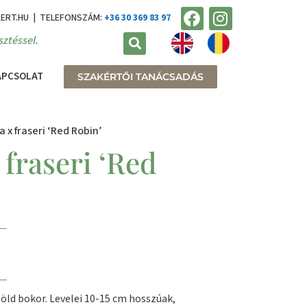
KERT.HU | TELEFONSZÁM:
+36 30 369 83 97
ztéssel.
APCSOLAT
SZAKÉRTŐI TANÁCSADÁS
a x fraseri ‘Red Robin’
 fraseri ‘Red
öld bokor. Levelei 10-15 cm hosszúak,