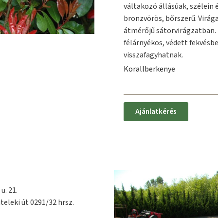
váltakozó állásúak, szélein 
bronzvörös, bőrszerű. Virág
átmérőjű sátorvirágzatban. 
félárnyékos, védett fekvésbe
visszafagyhatnak.
Korallberkenye
Ajánlatkérés
u. 21.
teleki út 0291/32 hrsz.