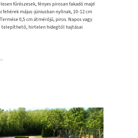
élesen fűrészesek, fényes pirosan fakadó majd
ai fehérek május-júniusban nyílnak, 10-12 cm
Termése 0,5 cm átmérőjű, piros. Napos vagy
 telepíthető, hirtelen hidegtől hajtásai