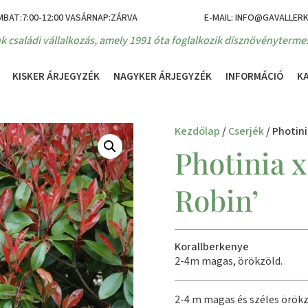
MBAT:7:00-12:00 VASÁRNAP:ZÁRVA
E-MAIL: INFO@GAVALLER
k családi vállalkozás, amely 1991 óta foglalkozik dísznövénytermes
KISKER ÁRJEGYZÉK
NAGYKER ÁRJEGYZÉK
INFORMÁCIÓ
K
Kezdőlap
/
Cserjék
/ Photini
Photinia x
Robin’
Korallberkenye
2-4m magas, örökzöld.
2-4 m magas és széles örökz