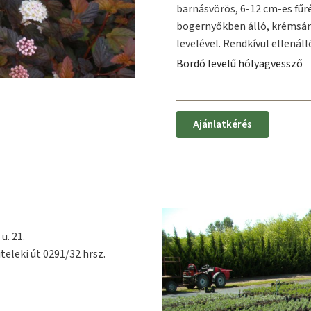
barnásvörös, 6-12 cm-es fűré
bogernyőkben álló, krémsár
levelével. Rendkívül ellenálló
Bordó levelű hólyagvessző
Ajánlatkérés
u. 21.
teleki út 0291/32 hrsz.