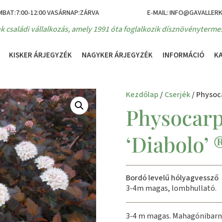
MBAT:7:00-12:00 VASÁRNAP:ZÁRVA
E-MAIL: INFO@GAVALLER
k családi vállalkozás, amely 1991 óta foglalkozik dísznövénytermes
KISKER ÁRJEGYZÉK
NAGYKER ÁRJEGYZÉK
INFORMÁCIÓ
K
Kezdőlap
/
Cserjék
/ Physoca
Physocarp
‘Diabolo’ 
Bordó levelű hólyagvessző
3-4m magas, lombhullató.
3-4 m magas. Mahagónibarna