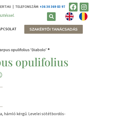
KERT.HU | TELEFONSZÁM:
+36 30 369 83 97
ztéssel.
APCSOLAT
SZAKÉRTŐI TANÁCSADÁS
rpus opulifolius ‘Diabolo’ ®
us opulifolius
®
, hámló kérgű. Levelei sötétbordós-