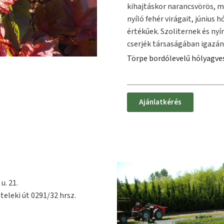
kihajtáskor narancsvörös, 
nyíló fehér virágait, június
értékűek. Szoliternek és nyí
cserjék társaságában igazá
Törpe bordólevelű hólyagve
Ajánlatkérés
u. 21.
teleki út 0291/32 hrsz.