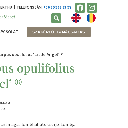
KERT.HU | TELEFONSZÁM:
+36 30 369 83 97
ztéssel.
APCSOLAT
SZAKÉRTŐI TANÁCSADÁS
rpus opulifolius ‘Little Angel’ ®
us opulifolius
el’ ®
essző
tó.
 cm magas lombhullató cserje. Lombja