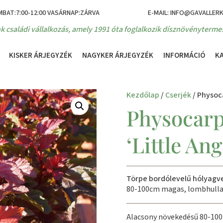
MBAT:7:00-12:00 VASÁRNAP:ZÁRVA
E-MAIL: INFO@GAVALLER
k családi vállalkozás, amely 1991 óta foglalkozik dísznövénytermes
KISKER ÁRJEGYZÉK
NAGYKER ÁRJEGYZÉK
INFORMÁCIÓ
K
Kezdőlap
/
Cserjék
/ Physoca
Physocarp
‘Little Ang
Törpe bordólevelű hólyagv
80-100cm magas, lombhulla
Alacsony növekedésű 80-100