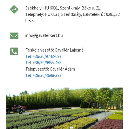
Székhely: HU 6031, Szentkirály, Béke u. 21.
Telephely: HU 6031, Szentkirály, Lakiteleki út 0291/32
hrsz.
info@gavallerkert.hu
Faiskola vezető: Gavallér Lajosné
Tel: +36/30/9743-697
Tel: +36/30/9855-458
Telepvezető: Gavallér Ádám
Tel: +36/30/3698-397