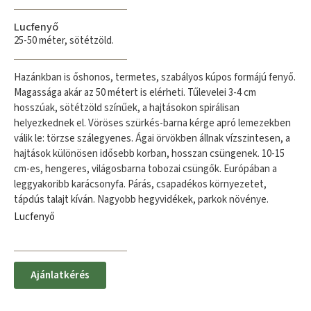
Lucfenyő
25-50 méter, sötétzöld.
Hazánkban is őshonos, termetes, szabályos kúpos formájú fenyő.
Magassága akár az 50 métert is elérheti. Tűlevelei 3-4 cm
hosszúak, sötétzöld színűek, a hajtásokon spirálisan
helyezkednek el. Vöröses szürkés-barna kérge apró lemezekben
válik le: törzse szálegyenes. Ágai örvökben állnak vízszintesen, a
hajtások különösen idősebb korban, hosszan csüngenek. 10-15
cm-es, hengeres, világosbarna tobozai csüngők. Európában a
leggyakoribb karácsonyfa. Párás, csapadékos környezetet,
tápdús talajt kíván. Nagyobb hegyvidékek, parkok növénye.
Lucfenyő
Ajánlatkérés