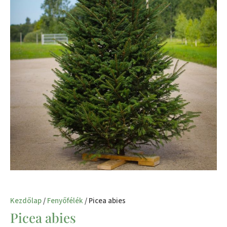
Kezdőlap
/
Fenyőfélék
/ Picea abies
Picea abies