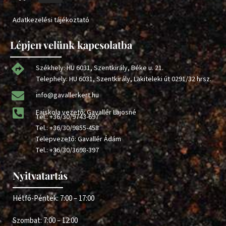
Adatkezelési tájékoztató
Lépjen velünk kapcsolatba
Székhely: HU 6031, Szentkirály, Béke u. 21.
Telephely: HU 6031, Szentkirály, Lakiteleki út 0291/32 hrsz.
info@gavallerkert.hu
Faiskola vezető: Gavallér Lajosné
Tel.:
+36/30/9743-697
Tel.:
+36/30/9855-458
Telepvezető: Gavallér Ádám
Tel.:
+36/30/3698-397
Nyitvatartás
Hétfő-Péntek: 7:00 – 17:00
Szombat: 7:00 – 12:00