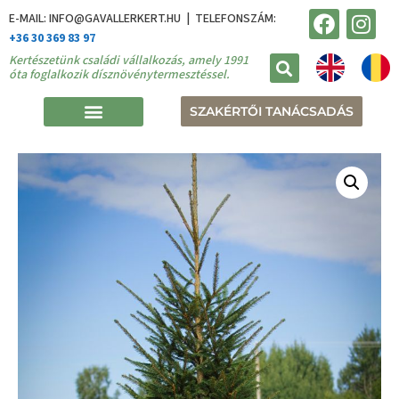
E-MAIL: INFO@GAVALLERKERT.HU | TELEFONSZÁM:
+36 30 369 83 97
Kertészetünk családi vállalkozás, amely 1991
óta foglalkozik dísznövénytermesztéssel.
SZAKÉRTŐI TANÁCSADÁS