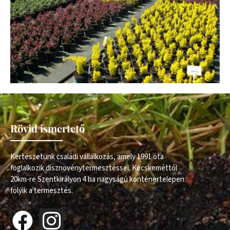
Rövid ismertető
Kertészetünk családi vállalkozás, amely 1991 óta
foglalkozik dísznövénytermesztéssel. Kecskeméttől
20km-re Szentkirályon 4 ha nagyságú konténertelepen
folyik a termesztés.