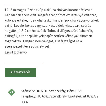
12-15 m magas. Széles kúp alakú, szabályos koronát fejleszt.
Kanadában szelektált, magról szaporított ezüstfenyő változat,
különös értéke, hogy kihajtáskor minden porcikája gyönyörű kék
színű. Levelei kékes vagy szürkészöldek, viaszosak, szúrós
hegyüek, 1,5-2 cm hosszúak. Tobozai világos szürkésbarnák,
csüngők, a tobozpikkelyek papírszerűen vékonyak, finoman
fogazottak. Talajban nem válogat, a szárazságot és a
szennyezett levegőt is elviseli.
Ezüst lucfenyő
Ajánlatkérés
Székhely: HU 6031, Szentkirály, Béke u. 21.
Telephely: HU 6031, Szentkirály, Lakiteleki út 0291/32
hrsz.