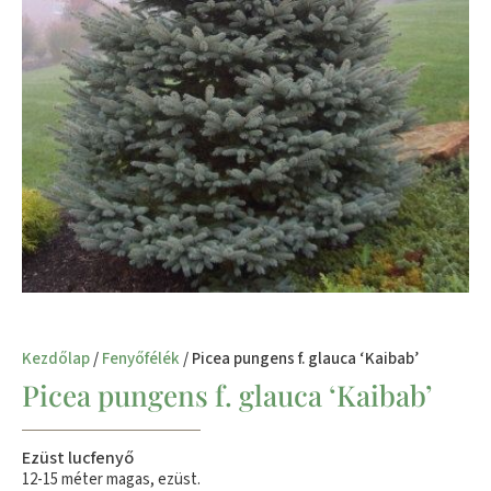
Kezdőlap
/
Fenyőfélék
/ Picea pungens f. glauca ‘Kaibab’
Picea pungens f. glauca ‘Kaibab’
Ezüst lucfenyő
12-15 méter magas, ezüst.