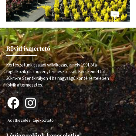
Rövid ismertető
Kertészetünk családi vállalkozás, amely 1991 óta
foglalkozik dísznövénytermesztéssel. Kecskeméttől
20km-re Szentkirályon 4 ha nagyságú konténertelepen
folyik a termesztés.
Adatkezelési tájékoztató
Lépjen velünk kapcsolatba