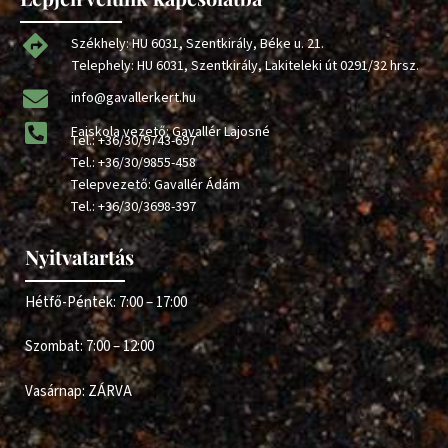
Székhely: HU 6031, Szentkirály, Béke u. 21.
Telephely: HU 6031, Szentkirály, Lakiteleki út 0291/32 hrsz.
info@gavallerkert.hu
Faiskola vezető: Gavallér Lajosné
Tel.:
+36/30/9743-697
Tel.:
+36/30/9855-458
Telepvezető: Gavallér Ádám
Tel.:
+36/30/3698-397
Nyitvatartás
Hétfő-Péntek: 7:00 – 17:00
Szombat: 7:00 – 12:00
Vasárnap: ZÁRVA