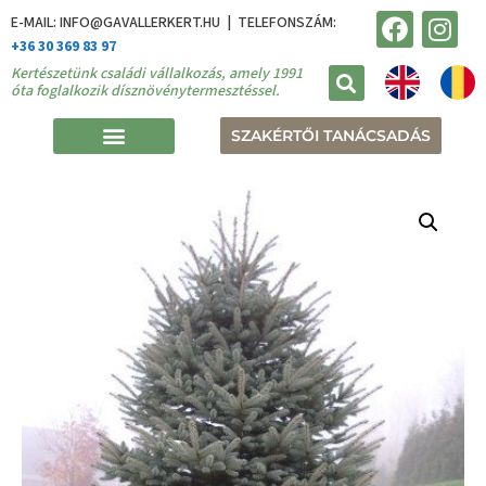
E-MAIL: INFO@GAVALLERKERT.HU | TELEFONSZÁM:
+36 30 369 83 97
Kertészetünk családi vállalkozás, amely 1991
óta foglalkozik dísznövénytermesztéssel.
SZAKÉRTŐI TANÁCSADÁS