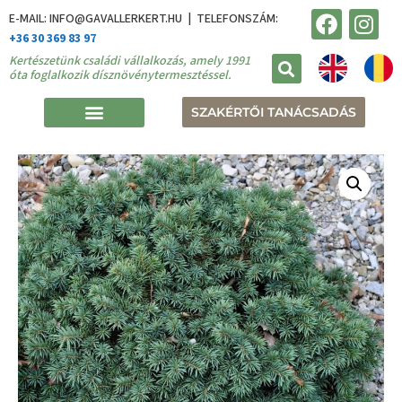
E-MAIL: INFO@GAVALLERKERT.HU | TELEFONSZÁM:
+36 30 369 83 97
Kertészetünk családi vállalkozás, amely 1991
óta foglalkozik dísznövénytermesztéssel.
SZAKÉRTŐI TANÁCSADÁS