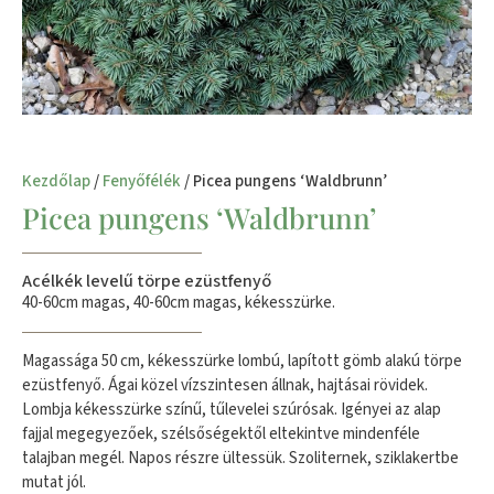
Kezdőlap
/
Fenyőfélék
/ Picea pungens ‘Waldbrunn’
Picea pungens ‘Waldbrunn’
Acélkék levelű törpe ezüstfenyő
40-60cm magas, 40-60cm magas, kékesszürke.
Magassága 50 cm, kékesszürke lombú, lapított gömb alakú törpe
ezüstfenyő. Ágai közel vízszintesen állnak, hajtásai rövidek.
Lombja kékesszürke színű, tűlevelei szúrósak. Igényei az alap
fajjal megegyezőek, szélsőségektől eltekintve mindenféle
talajban megél. Napos részre ültessük. Szoliternek, sziklakertbe
mutat jól.