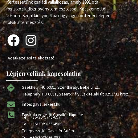
Kertészetünk családi vállalkozás, amely 1991 óta
foglalkozik dísznövénytermesztéssel. Kecskeméttől
20km-re Szentkirályon 4 ha nagyságú konténertelepen
folyik a termesztés.
Adatkezelési tájékoztató
Lépjen velünk kapcsolatba
Székhely: HU 6031, Szentkirály, Béke u. 21.
Telephely: HU 6031, Szentkirály, Lakiteleki út 0291/32 hrsz.
info@gavallerkert.hu
Faiskola vezető: Gavallér Lajosné
Tel.:
+36/30/9743-697
Tel.:
+36/30/9855-458
Telepvezető: Gavallér Ádám
Tel.:
+36/30/3698-397