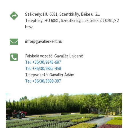
Székhely: HU 6031, Szentkirály, Béke u. 21.
Telephely: HU 6031, Szentkirály, Lakiteleki út 0291/32
hrsz.
info@gavallerkert.hu
Faiskola vezető: Gavallér Lajosné
Tel: +36/30/9743-697
Tel: +36/30/9855-458
Telepvezető: Gavallér Ádám
Tel: +36/30/3698-397