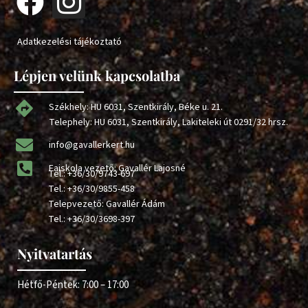
Adatkezelési tájékoztató
Lépjen velünk kapcsolatba
Székhely: HU 6031, Szentkirály, Béke u. 21.
Telephely: HU 6031, Szentkirály, Lakiteleki út 0291/32 hrsz.
info@gavallerkert.hu
Faiskola vezető: Gavallér Lajosné
Tel.:
+36/30/9743-697
Tel.:
+36/30/9855-458
Telepvezető: Gavallér Ádám
Tel.:
+36/30/3698-397
Nyitvatartás
Hétfő-Péntek: 7:00 – 17:00