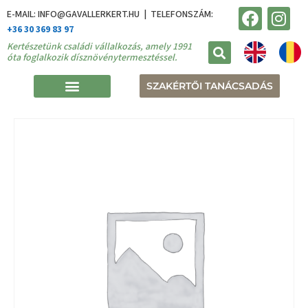
E-MAIL: INFO@GAVALLERKERT.HU | TELEFONSZÁM:
+36 30 369 83 97
Kertészetünk családi vállalkozás, amely 1991
óta foglalkozik dísznövénytermesztéssel.
SZAKÉRTŐI TANÁCSADÁS