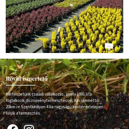
Rövid ismertető
Kertészetünk családi vállalkozás, amely 1991 óta
foglalkozik dísznövénytermesztéssel. Kecskeméttől
20km-re Szentkirályon 4 ha nagyságú konténertelepen
folyik a termesztés.