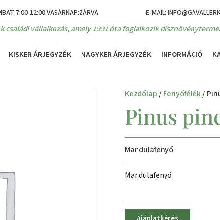
MBAT:7:00-12:00 VASÁRNAP:ZÁRVA
E-MAIL: INFO@GAVALLER
k családi vállalkozás, amely 1991 óta foglalkozik dísznövénytermes
KISKER ÁRJEGYZÉK
NAGYKER ÁRJEGYZÉK
INFORMÁCIÓ
K
Kezdőlap
/
Fenyőfélék
/ Pin
Pinus pin
Mandulafenyő
Mandulafenyő
Ajánlatkérés