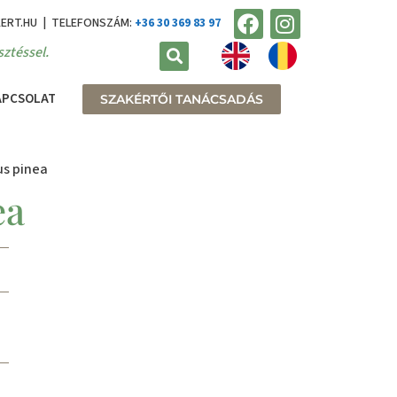
KERT.HU | TELEFONSZÁM:
+36 30 369 83 97
ztéssel.
APCSOLAT
SZAKÉRTŐI TANÁCSADÁS
us pinea
ea