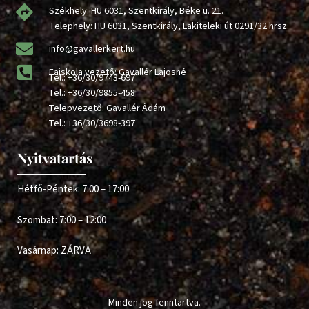
Székhely: HU 6031, Szentkirály, Béke u. 21.
Telephely: HU 6031, Szentkirály, Lakiteleki út 0291/32 hrsz.
info@gavallerkert.hu
Faiskola vezető: Gavallér Lajosné
Tel.:
+36/30/9743-697
Tel.:
+36/30/9855-458
Telepvezető: Gavallér Ádám
Tel.:
+36/30/3698-397
Nyitvatartás
Hétfő-Péntek: 7:00 – 17:00
Szombat: 7:00 – 12:00
Vasárnap: ZÁRVA
Minden jog fenntartva.