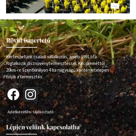
Rövid ismertető
Kertészetünk családi vállalkozás, amely 1991 óta
foglalkozik dísznövénytermesztéssel. Kecskeméttől
20km-re Szentkirályon 4 ha nagyságú konténertelepen
folyik a termesztés.
Adatkezelési tájékoztató
Lépjen velünk kapcsolatba