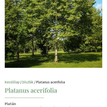
Kezdőlap
/
Díszfák
/ Platanus acerifolia
Platanus acerifolia
Platán