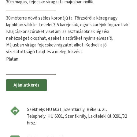
30m magas, fejecske virágzata májusban nyílik.
30 méterre növő széles koronájú fa. Törzséről a kéreg nagy
lapokban válik le. Levelei 3-5 karéjosak, egyes karéjok fogazottak.
Khajtáskor szőröket visel ami az asztmásoknak légzési
nehézséget okozhat, ezeket a szőröket nyárra elveszíti.
Májusban virága fejecskevirágzatot alkot. Kedveli a jó
vízellátottságú talajt és a meleg fekvést.
Platán
Ajánlatkérés
Székhely: HU 6031, Szentkirály, Béke u. 21.
Telephely: HU 6031, Szentkirály, Lakiteleki út 0291/32
hrsz.