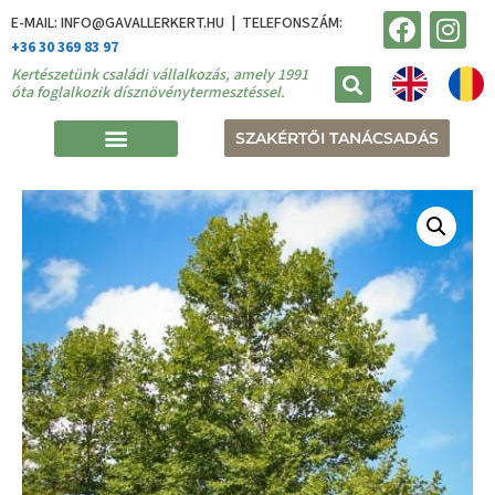
E-MAIL: INFO@GAVALLERKERT.HU | TELEFONSZÁM:
+36 30 369 83 97
Kertészetünk családi vállalkozás, amely 1991
óta foglalkozik dísznövénytermesztéssel.
SZAKÉRTŐI TANÁCSADÁS