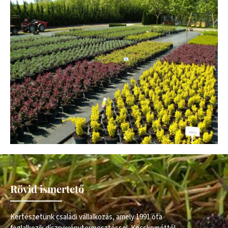
Rövid ismertető
Kertészetünk családi vállalkozás, amely 1991 óta