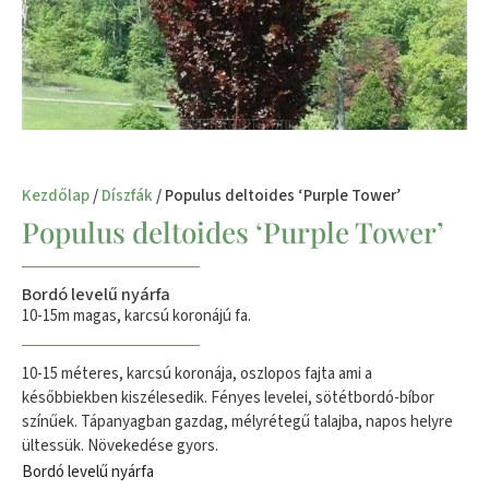
Kezdőlap
/
Díszfák
/ Populus deltoides ‘Purple Tower’
Populus deltoides ‘Purple Tower’
Bordó levelű nyárfa
10-15m magas, karcsú koronájú fa.
10-15 méteres, karcsú koronája, oszlopos fajta ami a
későbbiekben kiszélesedik. Fényes levelei, sötétbordó-bíbor
színűek. Tápanyagban gazdag, mélyrétegű talajba, napos helyre
ültessük. Növekedése gyors.
Bordó levelű nyárfa