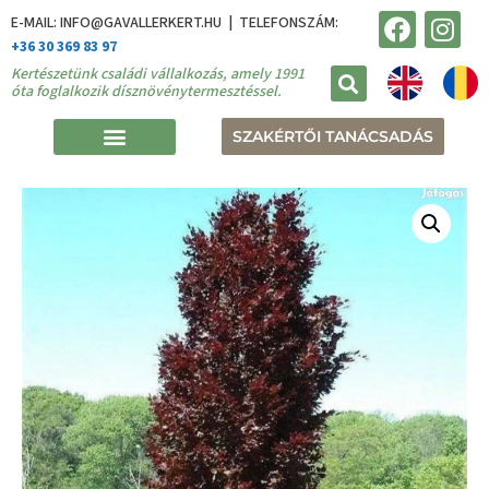
E-MAIL: INFO@GAVALLERKERT.HU | TELEFONSZÁM:
+36 30 369 83 97
Kertészetünk családi vállalkozás, amely 1991
óta foglalkozik dísznövénytermesztéssel.
SZAKÉRTŐI TANÁCSADÁS