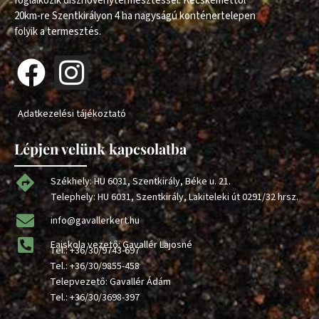
foglalkozik dísznövénytermesztéssel. Kecskeméttől
20km-re Szentkirályon 4 ha nagyságú konténertelepen
folyik a termesztés.
Adatkezelési tájékoztató
Lépjen velünk kapcsolatba
Székhely: HU 6031, Szentkirály, Béke u. 21.
Telephely: HU 6031, Szentkirály, Lakiteleki út 0291/32 hrsz.
info@gavallerkert.hu
Faiskola vezető: Gavallér Lajosné
Tel.:
+36/30/9743-697
Tel.:
+36/30/9855-458
Telepvezető: Gavallér Ádám
Tel.:
+36/30/3698-397