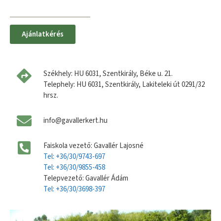
Ajánlatkérés
Székhely: HU 6031, Szentkirály, Béke u. 21.
Telephely: HU 6031, Szentkirály, Lakiteleki út 0291/32
hrsz.
info@gavallerkert.hu
Faiskola vezető: Gavallér Lajosné
Tel: +36/30/9743-697
Tel: +36/30/9855-458
Telepvezető: Gavallér Ádám
Tel: +36/30/3698-397