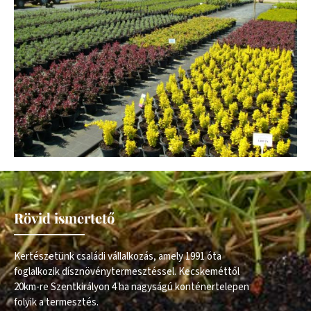
Rövid ismertető
Kertészetünk családi vállalkozás, amely 1991 óta
foglalkozik dísznövénytermesztéssel. Kecskeméttől
20km-re Szentkirályon 4 ha nagyságú konténertelepen
folyik a termesztés.