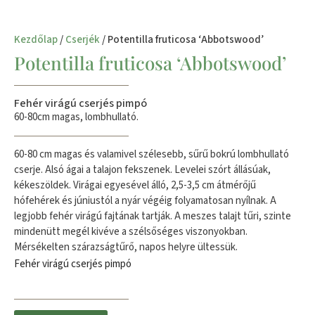
Kezdőlap
/
Cserjék
/ Potentilla fruticosa ‘Abbotswood’
Potentilla fruticosa ‘Abbotswood’
Fehér virágú cserjés pimpó
60-80cm magas, lombhullató.
60-80 cm magas és valamivel szélesebb, sűrű bokrú lombhullató
cserje. Alsó ágai a talajon fekszenek. Levelei szórt állásúak,
kékeszöldek. Virágai egyesével álló, 2,5-3,5 cm átmérőjű
hófehérek és júniustól a nyár végéig folyamatosan nyílnak. A
legjobb fehér virágú fajtának tartják. A meszes talajt tűri, szinte
mindenütt megél kivéve a szélsőséges viszonyokban.
Mérsékelten szárazságtűrő, napos helyre ültessük.
Fehér virágú cserjés pimpó