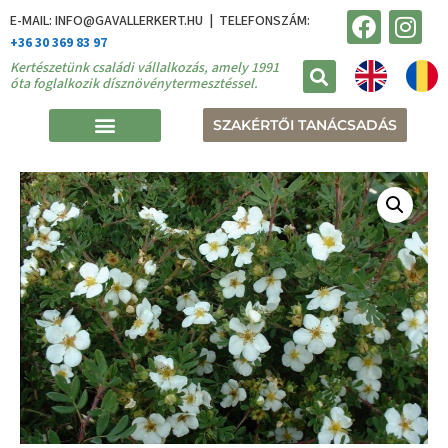
E-MAIL: INFO@GAVALLERKERT.HU | TELEFONSZÁM:
+36 30 369 83 97
Kertészetünk családi vállalkozás, amely 1991
óta foglalkozik dísznövénytermesztéssel.
SZAKÉRTŐI TANÁCSADÁS