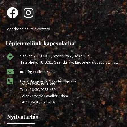
Adatkezelési tájékoztató
Lépjen velünk kapcsolatba
Székhely: HU 6031, Szentkirály, Béke u. 21.
Telephely: HU 6031, Szentkirály, Lakiteleki út 0291/32 hrsz.
info@gavallerkert.hu
Faiskola vezető: Gavallér Lajosné
Tel.:
+36/30/9743-697
Tel.:
+36/30/9855-458
Telepvezető: Gavallér Ádám
Tel.:
+36/30/3698-397
Nyitvatartás