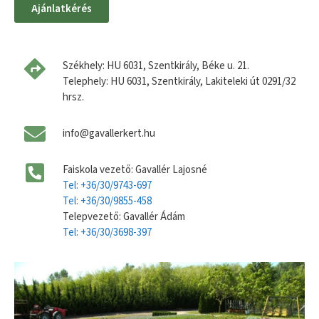
Ajánlatkérés
Székhely: HU 6031, Szentkirály, Béke u. 21.
Telephely: HU 6031, Szentkirály, Lakiteleki út 0291/32
hrsz.
info@gavallerkert.hu
Faiskola vezető: Gavallér Lajosné
Tel: +36/30/9743-697
Tel: +36/30/9855-458
Telepvezető: Gavallér Ádám
Tel: +36/30/3698-397