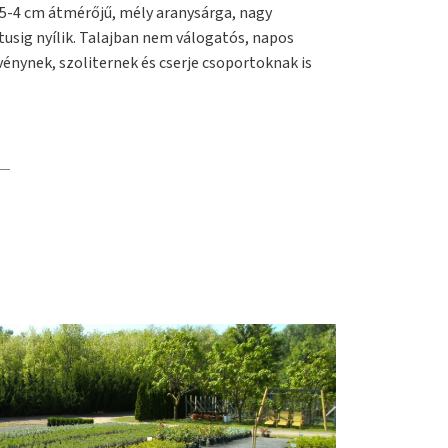
3,5-4 cm átmérőjű, mély aranysárga, nagy
sig nyílik. Talajban nem válogatós, napos
vénynek, szoliternek és cserje csoportoknak is