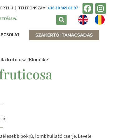
KERT.HU | TELEFONSZÁM:
+36 30 369 83 97
ztéssel.
APCSOLAT
SZAKÉRTŐI TANÁCSADÁS
lla fruticosa ‘Klondike’
 fruticosa
tó.
zélesebb bokrú, lombhullató cserje. Levele