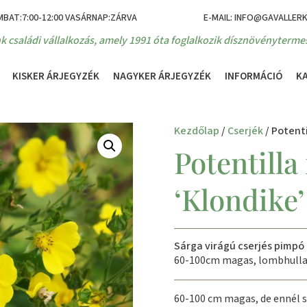
MBAT:7:00-12:00 VASÁRNAP:ZÁRVA
E-MAIL: INFO@GAVALLER
k családi vállalkozás, amely 1991 óta foglalkozik dísznövénytermes
KISKER ÁRJEGYZÉK
NAGYKER ÁRJEGYZÉK
INFORMÁCIÓ
K
Kezdőlap
/
Cserjék
/ Potenti
Potentilla
‘Klondike’
Sárga virágú cserjés pimpó
60-100cm magas, lombhulla
60-100 cm magas, de ennél s