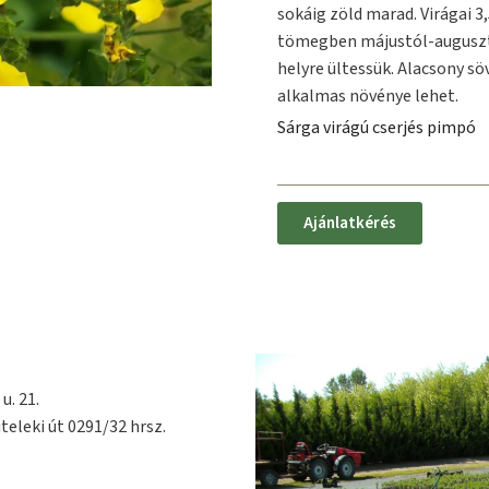
sokáig zöld marad. Virágai 
tömegben májustól-augusztu
helyre ültessük. Alacsony sö
alkalmas növénye lehet.
Sárga virágú cserjés pimpó
Ajánlatkérés
u. 21.
teleki út 0291/32 hrsz.