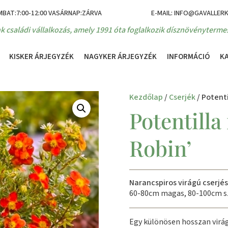
MBAT:7:00-12:00 VASÁRNAP:ZÁRVA
E-MAIL: INFO@GAVALLER
k családi vállalkozás, amely 1991 óta foglalkozik dísznövénytermes
KISKER ÁRJEGYZÉK
NAGYKER ÁRJEGYZÉK
INFORMÁCIÓ
K
Kezdőlap
/
Cserjék
/ Potenti
Potentilla
Robin’
Narancspiros virágú cserjé
60-80cm magas, 80-100cm sz
Egy különösen hosszan virá