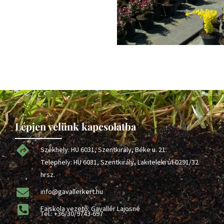
Lépjen velünk kapcsolatba
Székhely: HU 6031, Szentkirály, Béke u. 21.
Telephely: HU 6031, Szentkirály, Lakiteleki út 0291/32
hrsz.
info@gavallerkert.hu
Faiskola vezető: Gavallér Lajosné
Tel.:
+36/30/9743-697