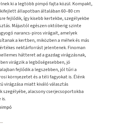
elnek ki a legtöbb pimpó fajta közül. Kompakt,
 kifejlett állapotban általában 60–80 cm
re fejlődik, így kisebb kertekbe, szegélyekbe
asztás. Májustól egészen októberig szinte
gyogó narancs-piros virágait, amelyek
osítanak a kertben, miközben a méhek és más
értékes nektárforrást jelentenek. Finoman
kellemes hátteret ad a gazdag virágzásnak,
sben virágzik a legbőségesebben, jó
alajban fejlődik a legszebben, jól tűri a
osi környezetet és a téli fagyokat is. Élénk
zú virágzása miatt kiváló választás
k szegélyébe, alacsony cserjecsoportokba
is.
 pimpó