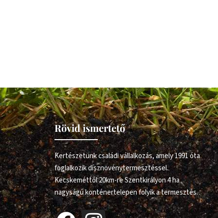
Rövid ismertető
Kertészetünk családi vállalkozás, amely 1991 óta
foglalkozik dísznövénytermesztéssel.
Kecskeméttől 20km-re Szentkirályon 4 ha
nagyságú konténertelepen folyik a termesztés.