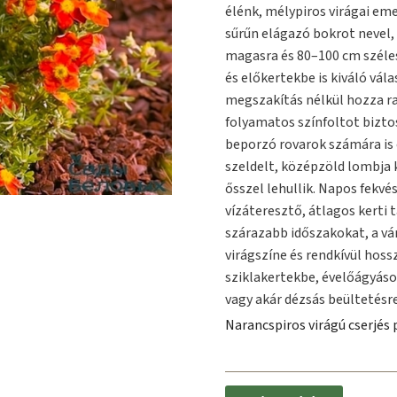
élénk, mélypiros virágai em
sűrűn elágazó bokrot nevel,
magasra és 80–100 cm széles
és előkertekbe is kiváló vál
megszakítás nélkül hozza ra
folyamatos színfoltot bizt
beporzó rovarok számára is 
szeldelt, középzöld lombja 
ősszel lehullik. Napos fekvé
vízáteresztő, átlagos kerti t
szárazabb időszakokat, a vár
virágszíne és rendkívül hoss
sziklakertekbe, évelőágyáso
vagy akár dézsás beültetésre 
Narancspiros virágú cserjés