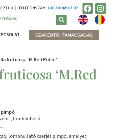
KERT.HU | TELEFONSZÁM:
+36 30 369 83 97
ztéssel.
APCSOLAT
SZAKÉRTŐI TANÁCSADÁS
lla fruticosa ‘M.Red Robin’
 fruticosa ‘M.Red
s pimpó
éles, lombhullató.
gzó, lombhullató cserjés pimpó, amelyet