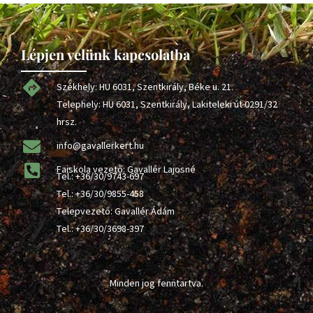
Lépjen velünk kapcsolatba
Székhely: HU 6031, Szentkirály, Béke u. 21.
Telephely: HU 6031, Szentkirály, Lakiteleki út 0291/32
hrsz.
info@gavallerkert.hu
Faiskola vezető: Gavallér Lajosné
Tel.:
+36/30/9743-697
Tel.:
+36/30/9855-458
Telepvezető: Gavallér Ádám
Tel.:
+36/30/3698-397
Minden jog fenntartva.