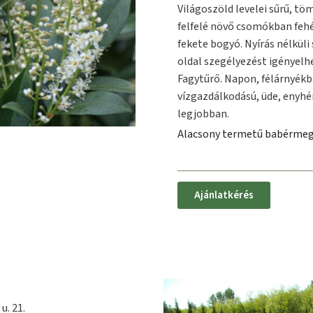
Világoszöld levelei sűrű, tö
felfelé növő csomókban fehé
fekete bogyó. Nyírás nélküli
oldal szegélyezést igényelh
Fagytűrő. Napon, félárnyékban
vízgazdálkodású, üde, enyhé
legjobban.
Alacsony termetű babérme
Ajánlatkérés
u. 21.