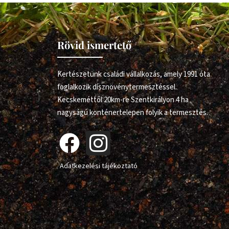
Rövid ismertető
Kertészetünk családi vállalkozás, amely 1991 óta
foglalkozik dísznövénytermesztéssel.
Kecskeméttől 20km-re Szentkirályon 4 ha
nagyságú konténertelepen folyik a termesztés.
Adatkezelési tájékoztató