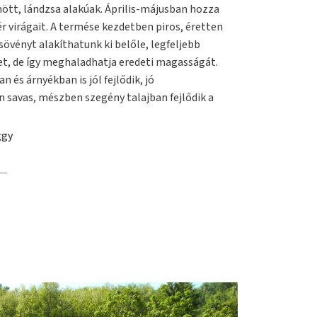
mött, lándzsa alakúak. Április-májusban hozza
r virágait. A termése kezdetben piros, éretten
 sövényt alakíthatunk ki belőle, legfeljebb
et, de így meghaladhatja eredeti magasságát.
 és árnyékban is jól fejlődik, jó
n savas, mészben szegény talajban fejlődik a
ggy