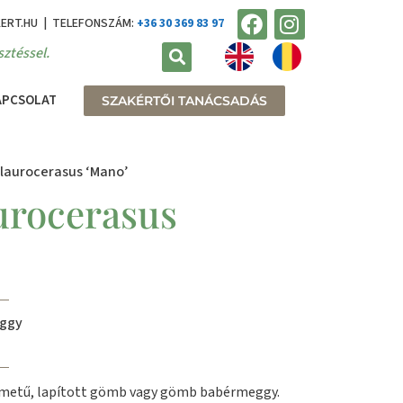
KERT.HU | TELEFONSZÁM:
+36 30 369 83 97
ztéssel.
APCSOLAT
SZAKÉRTŐI TANÁCSADÁS
 laurocerasus ‘Mano’
urocerasus
eggy
rmetű, lapított gömb vagy gömb babérmeggy.