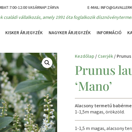
MBAT:7:00-12:00 VASÁRNAP:ZÁRVA
E-MAIL: INFO@GAVALLER
k családi vállalkozás, amely 1991 óta foglalkozik dísznövénytermes
KISKER ÁRJEGYZÉK
NAGYKER ÁRJEGYZÉK
INFORMÁCIÓ
K
Kezdőlap
/
Cserjék
/ Prunus
Prunus la
‘Mano’
Alacsony termetű babérm
1-1,5m magas, örökzöld.
1-1,5 m magas, alacsony te