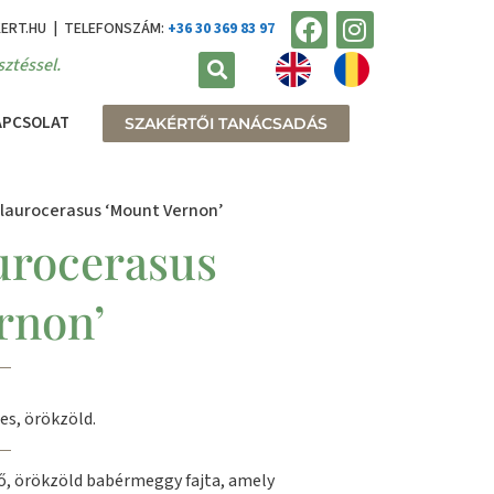
KERT.HU | TELEFONSZÁM:
+36 30 369 83 97
ztéssel.
APCSOLAT
SZAKÉRTŐI TANÁCSADÁS
 laurocerasus ‘Mount Vernon’
urocerasus
rnon’
es, örökzöld.
lő, örökzöld babérmeggy fajta, amely