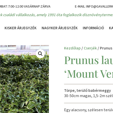
MBAT:7:00-12:00 VASÁRNAP:ZÁRVA
E-MAIL: INFO@GAVALLER
k családi vállalkozás, amely 1991 óta foglalkozik dísznövénytermes
KISKER ÁRJEGYZÉK
NAGYKER ÁRJEGYZÉK
INFORMÁCIÓ
K
Kezdőlap
/
Cserjék
/ Prunus
Prunus la
‘Mount Ve
Törpe, terülő babérmeggy
30-50cm magas, 1,5-2m szél
Egy alacsony, szélesen terü