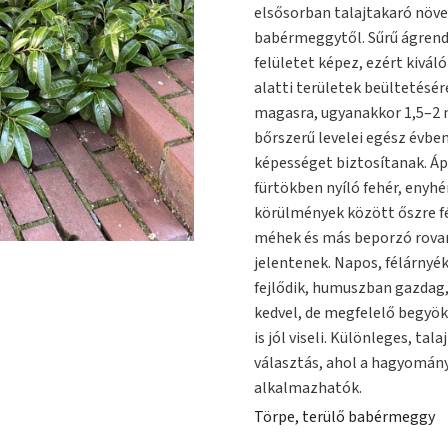
elsősorban talajtakaró növ
babérmeggytől. Sűrű ágren
felületet képez, ezért kivál
alatti területek beültetésé
magasra, ugyanakkor 1,5–2 m
bőrszerű levelei egész évbe
képességet biztosítanak. Áp
fürtökben nyíló fehér, enyhé
körülmények között őszre fé
méhek és más beporzó rovar
jelentenek. Napos, félárnyé
fejlődik, humuszban gazdag, 
kedvel, de megfelelő begyök
is jól viseli. Különleges, ta
választás, ahol a hagyomá
alkalmazhatók.
Törpe, terülő babérmeggy