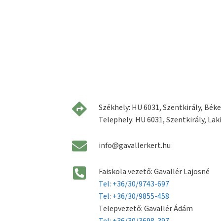
Székhely: HU 6031, Szentkirály, Béke 
Telephely: HU 6031, Szentkirály, Laki
info@gavallerkert.hu
Faiskola vezető: Gavallér Lajosné
Tel: +36/30/9743-697
Tel: +36/30/9855-458
Telepvezető: Gavallér Ádám
Tel: +36/30/3698-397