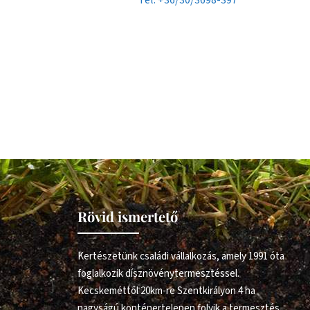
Rövid ismertető
Kertészetünk családi vállalkozás, amely 1991 óta
foglalkozik dísznövénytermesztéssel.
Kecskeméttől 20km-re Szentkirályon 4 ha
nagyságú konténertelepen folyik a termesztés.