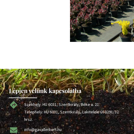
Lépjen velünk kapcsolatba
Székhely: HU 6031, Szentkirály, Béke u. 21.
Telephely: HU 6031, Szentkirály, Lakiteleki út 0291/32
hrsz.
info@gavallerkert.hu