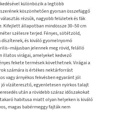
ekedésével különbözik a legtöbb
dszerének köszönhetően gyorsan összefüggő
ó választás rézsűk, nagyobb felületek és fák
re. Kifejlett állapotban mindössze 30–50 cm
éter szélesre terjed. Fényes, sötétzöld,
n díszítenek, és kiváló gyomelnyomó
rilis–májusban jelennek meg rövid, felálló
n illatos virágai, amelyeket kedvező
nyes fekete termések követhetnek. Virágai a
ok számára is értékes nektárforrást
kos vagy árnyékos fekvésben egyaránt jól
jó vízáteresztő, egyenletesen nyirkos talajt
eresedés után a rövidebb száraz időszakokat
lajtakaró habitusa miatt olyan helyeken is kiváló
nyos, magas babérmeggy fajták nem