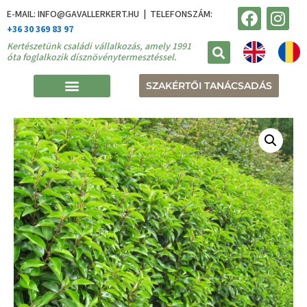
E-MAIL: INFO@GAVALLERKERT.HU | TELEFONSZÁM:
+36 30 369 83 97
Kertészetünk családi vállalkozás, amely 1991
óta foglalkozik dísznövénytermesztéssel.
SZAKÉRTŐI TANÁCSADÁS