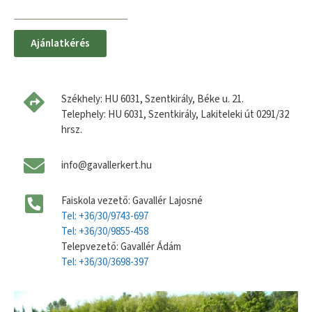
Ajánlatkérés
Székhely: HU 6031, Szentkirály, Béke u. 21.
Telephely: HU 6031, Szentkirály, Lakiteleki út 0291/32
hrsz.
info@gavallerkert.hu
Faiskola vezető: Gavallér Lajosné
Tel: +36/30/9743-697
Tel: +36/30/9855-458
Telepvezető: Gavallér Ádám
Tel: +36/30/3698-397