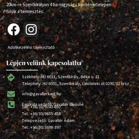
20km-re Szentkirályon 4 ha nagyságú konténertelepen
folyik a termesztés.
Adatkezelési tájékoztató
Lépjen velünk kapcsolatba
Székhely: HU 6031, Szentkirály, Béke u. 21.
Telephely: HU 6031, Szentkirály, Lakiteleki út 0291/32 hrsz.
info@gavallerkert.hu
Faiskola vezető: Gavallér Lajosné
Tel.:
+36/30/9743-697
Tel.:
+36/30/9855-458
Telepvezető: Gavallér Ádám
Tel.:
+36/30/3698-397