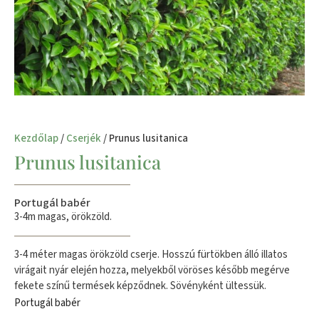
Kezdőlap
/
Cserjék
/ Prunus lusitanica
Prunus lusitanica
Portugál babér
3-4m magas, örökzöld.
3-4 méter magas örökzöld cserje. Hosszú fürtökben álló illatos
virágait nyár elején hozza, melyekből vöröses később megérve
fekete színű termések képződnek. Sövényként ültessük.
Portugál babér