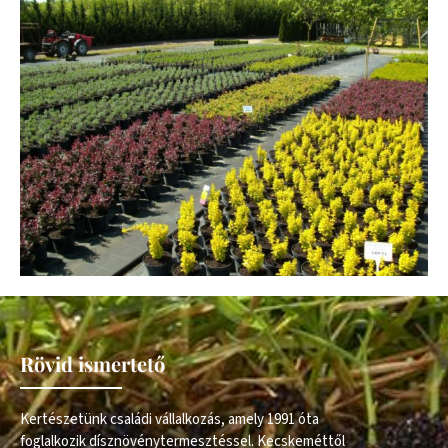
Rövid ismertető
Kertészetünk családi vállalkozás, amely 1991 óta
foglalkozik dísznövénytermesztéssel. Kecskeméttől