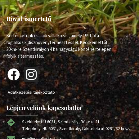
Rövid ismertető
Kertészetünk családi vállalkozás, amely 1991 óta
foglalkozik dísznövénytermesztéssel. Kecskeméttől
20km-re Szentkirályon 4 ha nagyságú konténertelepen
folyik a termesztés.
Adatkezelési tájékoztató
Lépjen velünk kapcsolatba
Székhely: HU 6031, Szentkirály, Béke u. 21.
Telephely: HU 6031, Szentkirály, Lakiteleki út 0291/32 hrsz.
info@gavallerkert.hu