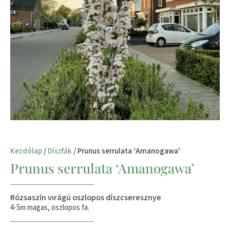
Kezdőlap
/
Díszfák
/ Prunus serrulata ‘Amanogawa’
Prunus serrulata ‘Amanogawa’
Rózsaszín virágú oszlopos díszcseresznye
4-5m magas, oszlopos fa.