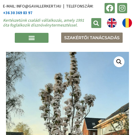
E-MAIL: INFO@GAVALLERKERT.HU | TELEFONSZÁM:
+36 30 369 83 97
Kertészetünk családi vállalkozás, amely 1991
óta foglalkozik dísznövénytermesztéssel.
SZAKÉRTŐI TANÁCSADÁS