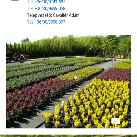
Tel: +36/30/9743-697
Tel: +36/30/9855-458
Telepvezető: Gavallér Ádám
Tel: +36/30/3698-397