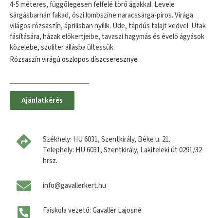
4-5 méteres, függőlegesen felfelé törő ágakkal. Levele
sárgásbarnán fakad, őszi lombszíne naracssárga-piros. Virága
világos rózsaszín, áprilisban nyílik. Üde, tápdús talajt kedvel. Utak
fásítására, házak előkertjeibe, tavaszi hagymás és évelő ágyások
közelébe, szoliter állásba ültessük.
Rózsaszín virágú oszlopos díszcseresznye
Ajánlatkérés
Székhely: HU 6031, Szentkirály, Béke u. 21.
Telephely: HU 6031, Szentkirály, Lakiteleki út 0291/32
hrsz.
info@gavallerkert.hu
Faiskola vezető: Gavallér Lajosné