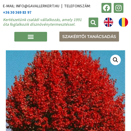
E-MAIL: INFO@GAVALLERKERT.HU | TELEFONSZÁM:
+36 30 369 83 97
Kertészetünk családi vállalkozás, amely 1991
óta foglalkozik dísznövénytermesztéssel.
SZAKÉRTŐI TANÁCSADÁS