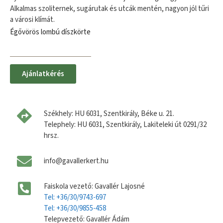
Alkalmas szoliternek, sugárutak és utcák mentén, nagyon jól tűri
a városi klímát.
Égővörös lombú díszkörte
Ajánlatkérés
Székhely: HU 6031, Szentkirály, Béke u. 21.
Telephely: HU 6031, Szentkirály, Lakiteleki út 0291/32
hrsz.
info@gavallerkert.hu
Faiskola vezető: Gavallér Lajosné
Tel: +36/30/9743-697
Tel: +36/30/9855-458
Telepvezető: Gavallér Ádám