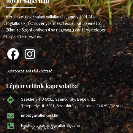
Rövid ismertető
Kertészetünk családi vállalkozás, amely 1991 óta
foglalkozik dísznövénytermesztéssel. Kecskeméttől
20km-re Szentkirályon 4 ha nagyságú konténertelepen
folyik a termesztés.
Adatkezelési tájékoztató
Lépjen velünk kapcsolatba
Székhely: HU 6031, Szentkirály, Béke u. 21.
Telephely: HU 6031, Szentkirály, Lakiteleki út 0291/32 hrsz.
info@gavallerkert.hu
Faiskola vezető: Gavallér Lajosné
Tel.:
+36/30/9743-697