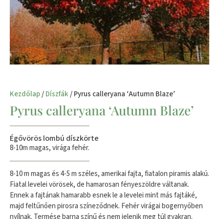
Kezdőlap
/
Díszfák
/ Pyrus calleryana ‘Autumn Blaze’
Pyrus calleryana ‘Autumn Blaze’
Égővörös lombú díszkörte
8-10m magas, virága fehér.
8-10 m magas és 4-5 m széles, amerikai fajta, fiatalon piramis alakú.
Fiatal levelei vörösek, de hamarosan fényeszöldre váltanak.
Ennek a fajtának hamarabb esnek le a levelei mint más fajtáké,
majd feltűnően pirosra színeződnek. Fehér virágai bogernyőben
nyílnak. Termése barna színű és nem jelenik meg túl gyakran.