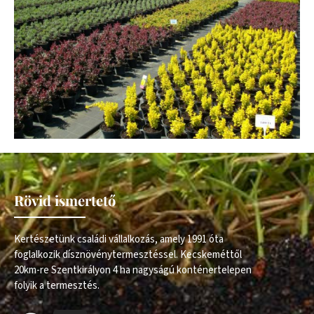
Rövid ismertető
Kertészetünk családi vállalkozás, amely 1991 óta
foglalkozik dísznövénytermesztéssel. Kecskeméttől
20km-re Szentkirályon 4 ha nagyságú konténertelepen
folyik a termesztés.