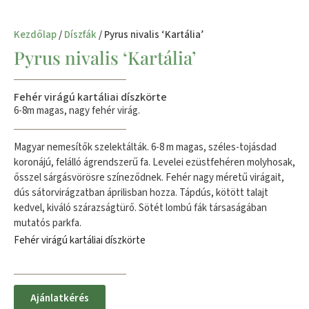
Kezdőlap
/
Díszfák
/ Pyrus nivalis ‘Kartália’
Pyrus nivalis ‘Kartália’
Fehér virágú kartáliai díszkörte
6-8m magas, nagy fehér virág.
Magyar nemesítők szelektálták. 6-8 m magas, széles-tojásdad
koronájú, felálló ágrendszerű fa. Levelei ezüstfehéren molyhosak,
ősszel sárgásvörösre színeződnek. Fehér nagy méretű virágait,
dús sátorvirágzatban áprilisban hozza. Tápdús, kötött talajt
kedvel, kiváló szárazságtürő. Sötét lombú fák társaságában
mutatós parkfa.
Fehér virágú kartáliai díszkörte
Ajánlatkérés