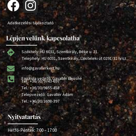
Adatkezelési tájékoztató
Lépjen velünk kapcsolatba
Székhely: HU 6031, Szentkirály, Béke u. 21.
Telephely: HU 6031, Szentkirály, Lakiteleki út 0291/32 hrsz.
info@gavallerkert.hu
Faiskola vezető: Gavallér Lajosné
Tel.:
+36/30/9743-697
Tel.:
+36/30/9855-458
Telepvezető: Gavallér Ádám
Tel.:
+36/30/3698-397
Nyitvatartás
Hétfő-Péntek: 7:00 – 17:00