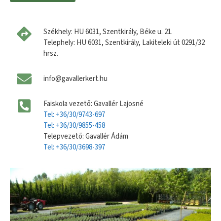
Székhely: HU 6031, Szentkirály, Béke u. 21.
Telephely: HU 6031, Szentkirály, Lakiteleki út 0291/32
hrsz.
info@gavallerkert.hu
Faiskola vezető: Gavallér Lajosné
Tel: +36/30/9743-697
Tel: +36/30/9855-458
Telepvezető: Gavallér Ádám
Tel: +36/30/3698-397