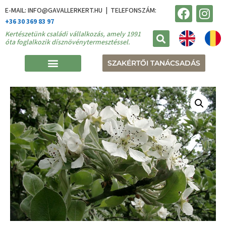
E-MAIL: INFO@GAVALLERKERT.HU | TELEFONSZÁM:
+36 30 369 83 97
Kertészetünk családi vállalkozás, amely 1991
óta foglalkozik dísznövénytermesztéssel.
SZAKÉRTŐI TANÁCSADÁS