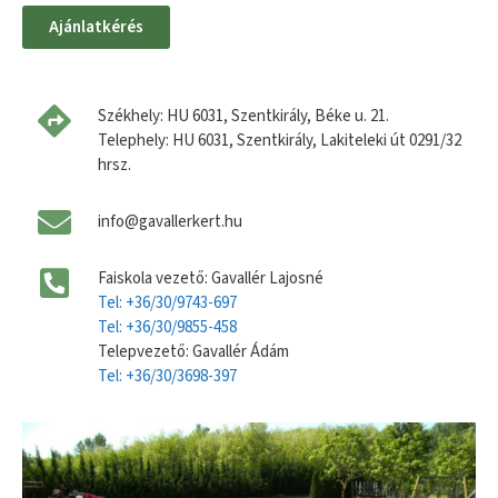
Ajánlatkérés
Székhely: HU 6031, Szentkirály, Béke u. 21.
Telephely: HU 6031, Szentkirály, Lakiteleki út 0291/32
hrsz.
info@gavallerkert.hu
Faiskola vezető: Gavallér Lajosné
Tel: +36/30/9743-697
Tel: +36/30/9855-458
Telepvezető: Gavallér Ádám
Tel: +36/30/3698-397