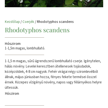
Kezdőlap
/
Cserjék
/ Rhodotyphos scandens
Rhodotyphos scandens
Hószirom
1-1,5m magas, lombhullató.
1-1,5 m magas, sűrű ágrendszerű lombhullató cserje. Igénytelen,
hálás növény. Levelei keresztben átellenesek tojásdadok,
középzöldek, 4-8 cm nagyok. Fehér virágai négy sziromlevélből
állnak, május-júniusban hozza, fényes fekete termései ősszel
érnek. Közepes vízigényű növény, napos vagy félárnyékos helyre
ültessük.
Hószirom