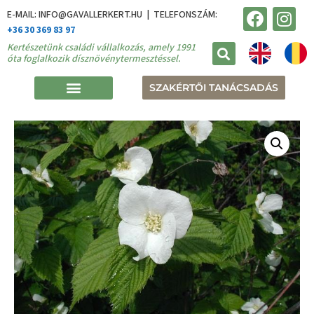
E-MAIL: INFO@GAVALLERKERT.HU | TELEFONSZÁM:
+36 30 369 83 97
Kertészetünk családi vállalkozás, amely 1991
óta foglalkozik dísznövénytermesztéssel.
SZAKÉRTŐI TANÁCSADÁS