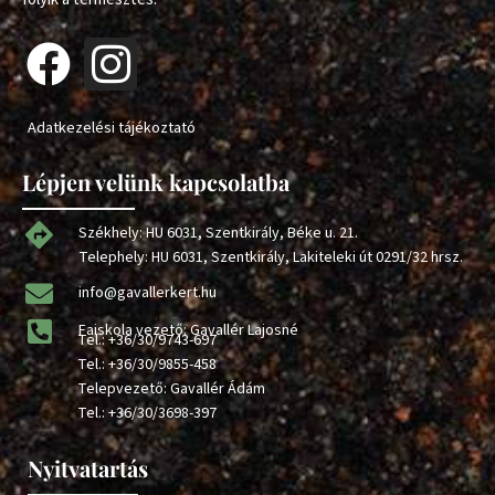
Adatkezelési tájékoztató
Lépjen velünk kapcsolatba
Székhely: HU 6031, Szentkirály, Béke u. 21.
Telephely: HU 6031, Szentkirály, Lakiteleki út 0291/32 hrsz.
info@gavallerkert.hu
Faiskola vezető: Gavallér Lajosné
Tel.:
+36/30/9743-697
Tel.:
+36/30/9855-458
Telepvezető: Gavallér Ádám
Tel.:
+36/30/3698-397
Nyitvatartás