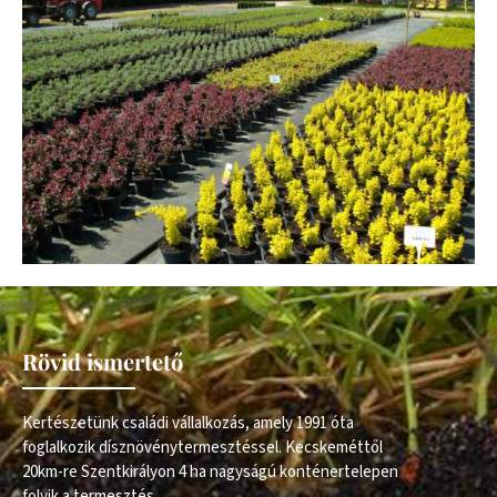
Rövid ismertető
Kertészetünk családi vállalkozás, amely 1991 óta
foglalkozik dísznövénytermesztéssel. Kecskeméttől
20km-re Szentkirályon 4 ha nagyságú konténertelepen
folyik a termesztés.