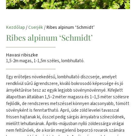
Kezdőlap
/
Cserjék
/ Ribes alpinum ‘Schmidt’
Ribes alpinum ‘Schmidt’
Havasi ribiszke
1,5-2m magas, 1-1,5m széles, lombhullató.
Egy erőteljes növekedésű, lombhullató díszcserje, amelyet
rendkívül sűrű ágrendszere, kiváló bokrosodó képessége és jó
árnyéktűrése tesz az egyik legjobb sövénynövénnyé. Kifejlett
állapotban általában 1,5–2 méter magasra és 1–1,5 méter szélesre
fejlődik, de rendszeres metszéssel könnyen alacsonyabb, tömött
sövényként is fenntartható. Apró, üde zöld levelei tavasszal
frissen hajtanak ki, ősszel pedig sárgás árnyalatra színeződnek,
mielőtt lehullanának. Április–májusban nyíló zöldessárga virágai
nem feltűnőek, de a korán megjelenő beporzó rovarok számára