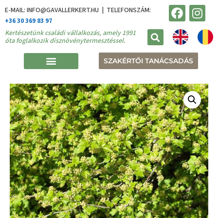
E-MAIL: INFO@GAVALLERKERT.HU | TELEFONSZÁM:
+36 30 369 83 97
Kertészetünk családi vállalkozás, amely 1991
óta foglalkozik dísznövénytermesztéssel.
SZAKÉRTŐI TANÁCSADÁS