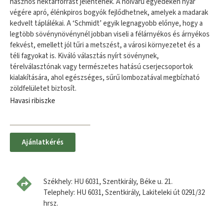
hasznos nektárforrást jelentenek. A nőivarú egyedeken nyár
végére apró, élénkpiros bogyók fejlődhetnek, amelyek a madarak
kedvelt táplálékai. A ‘Schmidt’ egyik legnagyobb előnye, hogy a
legtöbb sövénynövénynél jobban viseli a félárnyékos és árnyékos
fekvést, emellett jól tűri a metszést, a városi környezetet és a
téli fagyokat is. Kiváló választás nyírt sövénynek,
térelválasztónak vagy természetes hatású cserjecsoportok
kialakítására, ahol egészséges, sűrű lombozatával megbízható
zöldfelületet biztosít.
Havasi ribiszke
Ajánlatkérés
Székhely: HU 6031, Szentkirály, Béke u. 21.
Telephely: HU 6031, Szentkirály, Lakiteleki út 0291/32
hrsz.