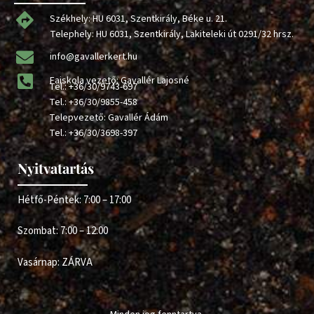
Székhely: HU 6031, Szentkirály, Béke u. 21.
Telephely: HU 6031, Szentkirály, Lakiteleki út 0291/32 hrsz.
info@gavallerkert.hu
Faiskola vezető: Gavallér Lajosné
Tel.:
+36/30/9743-697
Tel.:
+36/30/9855-458
Telepvezető: Gavallér Ádám
Tel.:
+36/30/3698-397
Nyitvatartás
Hétfő-Péntek: 7:00 – 17:00
Szombat: 7:00 – 12:00
Vasárnap: ZÁRVA