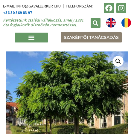
E-MAIL: INFO@GAVALLERKERT.HU | TELEFONSZÁM:
+36 30 369 83 97
Kertészetünk családi vállalkozás, amely 1991
óta foglalkozik dísznövénytermesztéssel.
SZAKÉRTŐI TANÁCSADÁS