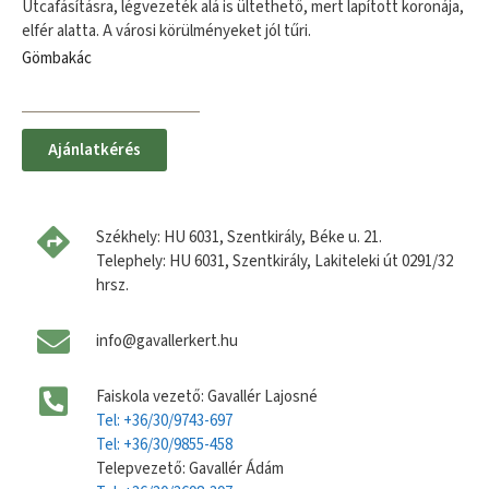
Utcafásításra, légvezeték alá is ültethető, mert lapított koronája,
elfér alatta. A városi körülményeket jól tűri.
Gömbakác
Ajánlatkérés
Székhely: HU 6031, Szentkirály, Béke u. 21.
Telephely: HU 6031, Szentkirály, Lakiteleki út 0291/32
hrsz.
info@gavallerkert.hu
Faiskola vezető: Gavallér Lajosné
Tel: +36/30/9743-697
Tel: +36/30/9855-458
Telepvezető: Gavallér Ádám