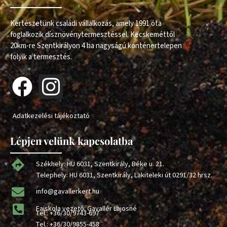
Kertészetünk családi vállalkozás, amely 1991 óta
foglalkozik dísznövénytermesztéssel. Kecskeméttől
20km-re Szentkirályon 4 ha nagyságú konténertelepen
folyik a termesztés.
Adatkezelési tájékoztató
Lépjen velünk kapcsolatba
Székhely: HU 6031, Szentkirály, Béke u. 21.
Telephely: HU 6031, Szentkirály, Lakiteleki út 0291/32 hrsz.
info@gavallerkert.hu
Faiskola vezető: Gavallér Lajosné
Tel.:
+36/30/9743-697
Tel.:
+36/30/9855-458