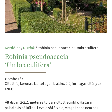
Kezdőlap
/
Díszfák
/ Robinia pseudoacacia ‘Umbraculifera’
Robinia pseudoacacia
‘Umbraculifera’
Gömbakác
Oltott fa, koronája lapított gömb alakú. 2-2,2m magas oltány az
átlag.
Általában 2-2,20 méteres törzsre oltott gömbfa. Hajtásai
pálhatövis nélküliek. Levele sötétzöld, virágot soha nem hoz.