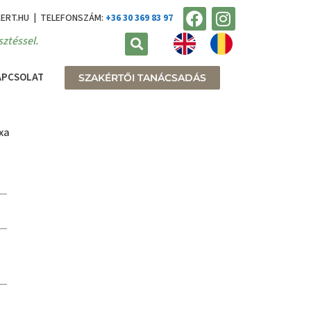
KERT.HU | TELEFONSZÁM:
+36 30 369 83 97
ztéssel.
APCSOLAT
SZAKÉRTŐI TANÁCSADÁS
xa