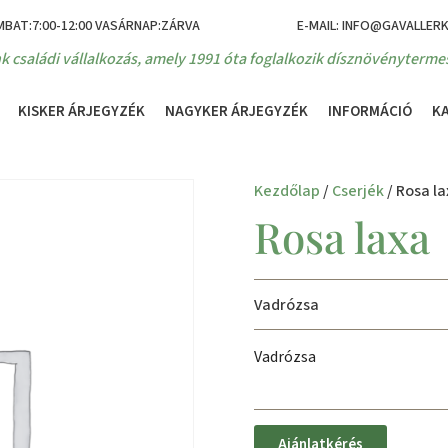
MBAT:7:00-12:00 VASÁRNAP:ZÁRVA
E-MAIL: INFO@GAVALLER
k családi vállalkozás, amely 1991 óta foglalkozik dísznövénytermes
KISKER ÁRJEGYZÉK
NAGYKER ÁRJEGYZÉK
INFORMÁCIÓ
K
Kezdőlap
/
Cserjék
/ Rosa la
Rosa laxa
Vadrózsa
Vadrózsa
Ajánlatkérés