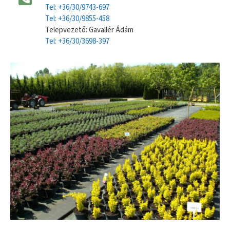
Tel: +36/30/9743-697
Tel: +36/30/9855-458
Telepvezető: Gavallér Ádám
Tel: +36/30/3698-397