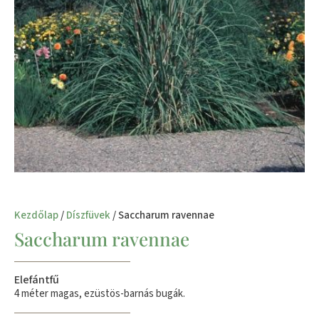
Kezdőlap
/
Díszfüvek
/ Saccharum ravennae
Saccharum ravennae
Elefántfű
4 méter magas, ezüstös-barnás bugák.