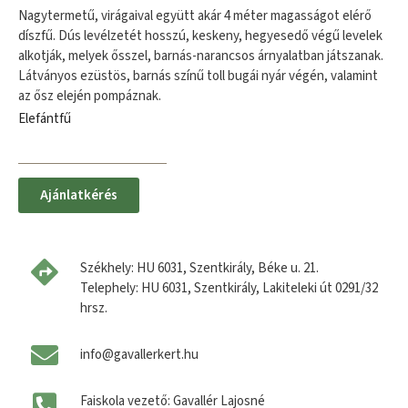
Nagytermetű, virágaival együtt akár 4 méter magasságot elérő
díszfű. Dús levélzetét hosszú, keskeny, hegyesedő végű levelek
alkotják, melyek ősszel, barnás-narancsos árnyalatban játszanak.
Látványos ezüstös, barnás színű toll bugái nyár végén, valamint
az ősz elején pompáznak.
Elefántfű
Ajánlatkérés
Székhely: HU 6031, Szentkirály, Béke u. 21.
Telephely: HU 6031, Szentkirály, Lakiteleki út 0291/32
hrsz.
info@gavallerkert.hu
Faiskola vezető: Gavallér Lajosné