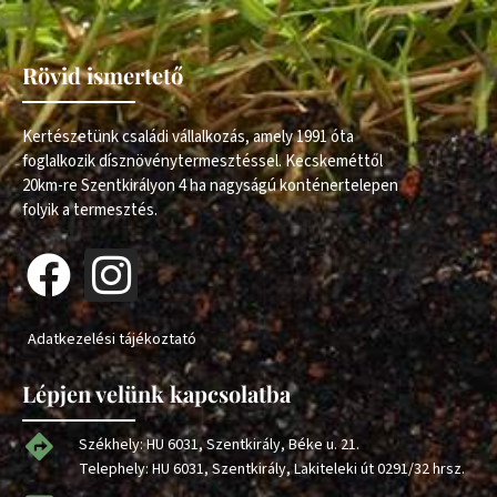
Rövid ismertető
Kertészetünk családi vállalkozás, amely 1991 óta
foglalkozik dísznövénytermesztéssel. Kecskeméttől
20km-re Szentkirályon 4 ha nagyságú konténertelepen
folyik a termesztés.
Adatkezelési tájékoztató
Lépjen velünk kapcsolatba
Székhely: HU 6031, Szentkirály, Béke u. 21.
Telephely: HU 6031, Szentkirály, Lakiteleki út 0291/32 hrsz.