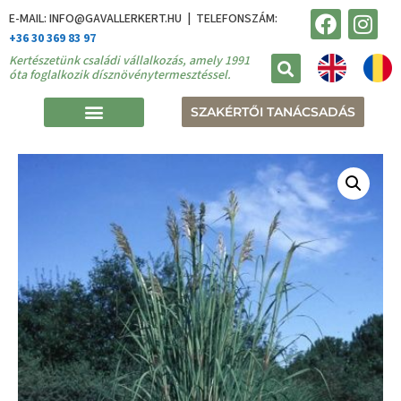
E-MAIL: INFO@GAVALLERKERT.HU | TELEFONSZÁM:
+36 30 369 83 97
Kertészetünk családi vállalkozás, amely 1991
óta foglalkozik dísznövénytermesztéssel.
SZAKÉRTŐI TANÁCSADÁS