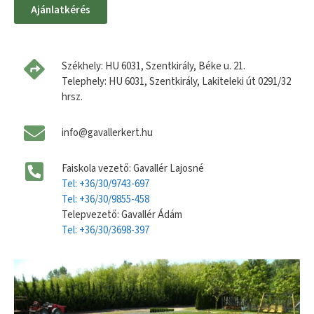
Ajánlatkérés
Székhely: HU 6031, Szentkirály, Béke u. 21.
Telephely: HU 6031, Szentkirály, Lakiteleki út 0291/32
hrsz.
info@gavallerkert.hu
Faiskola vezető: Gavallér Lajosné
Tel: +36/30/9743-697
Tel: +36/30/9855-458
Telepvezető: Gavallér Ádám
Tel: +36/30/3698-397