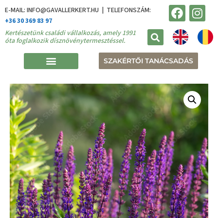
E-MAIL: INFO@GAVALLERKERT.HU | TELEFONSZÁM:
+36 30 369 83 97
Kertészetünk családi vállalkozás, amely 1991
óta foglalkozik dísznövénytermesztéssel.
SZAKÉRTŐI TANÁCSADÁS