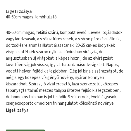
Ligeti zsálya
40-60cm magas, lombhullató.
40-60 cm magas, felálló szárú, kompakt évelő. Levelei tojásdadok
vagy lándzsásak, a szélük fűrészesek, a száron párosával állnak,
dörzsölésre aromás illatot árasztanak. 20-25 cm-es ibolyakék
virágai sötétkék száron nyílnak. Júniusban virágzik, de
augusztusban új virágokat is képes hozni, de az elvirágzást
követően vágjuk vissza, így várhatunk másodvirágzást. Napos,
védett helyen fejlődik a legjobban. Elég jól bírja a szárazságot, de
mégis egy közepes vízigényű növény, nyáron könnyen
kiszáradhat. Száraz, jó vízáteresztő, laza szerkezetű, közepes
tápanyagtartalmú meszes talajba ültetve fejlődik a legszebben,
de homokos talajban is jól fejlődik. Szoliternek, évelő ágyások,
cserjecsoportok mediterrán hangulatot kölcsönző növénye.
Ligeti zsálya