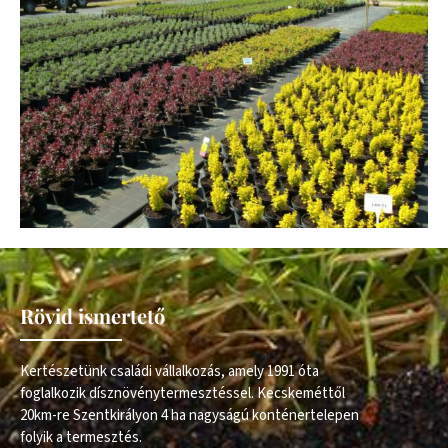
Rövid ismertető
Kertészetünk családi vállalkozás, amely 1991 óta
foglalkozik dísznövénytermesztéssel. Kecskeméttől
20km-re Szentkirályon 4 ha nagyságú konténertelepen
folyik a termesztés.