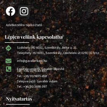
Adatkezelési tájékoztató
Lépjen velünk kapcsolatba
Székhely: HU 6031, Szentkirály, Béke u. 21.
Telephely: HU 6031, Szentkirály, Lakiteleki út 0291/32 hrsz.
info@gavallerkert.hu
Faiskola vezető: Gavallér Lajosné
Tel.:
+36/30/9743-697
Tel.:
+36/30/9855-458
Telepvezető: Gavallér Ádám
Tel.:
+36/30/3698-397
Nyitvatartás