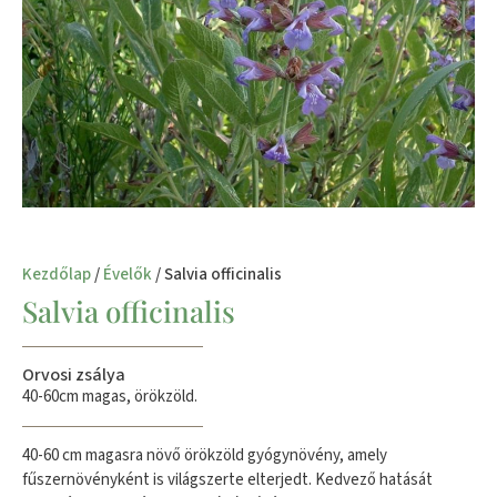
Kezdőlap
/
Évelők
/ Salvia officinalis
Salvia officinalis
Orvosi zsálya
40-60cm magas, örökzöld.
40-60 cm magasra növő örökzöld gyógynövény, amely
fűszernövényként is világszerte elterjedt. Kedvező hatását