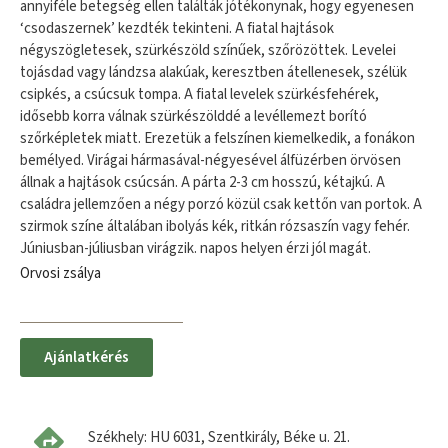
annyiféle betegség ellen találták jótékonynak, hogy egyenesen
‘csodaszernek’ kezdték tekinteni. A fiatal hajtások
négyszögletesek, szürkészöld színűek, szőrözöttek. Levelei
tojásdad vagy lándzsa alakúak, keresztben átellenesek, szélük
csipkés, a csúcsuk tompa. A fiatal levelek szürkésfehérek,
idősebb korra válnak szürkészölddé a levéllemezt borító
szőrképletek miatt. Erezetük a felszínen kiemelkedik, a fonákon
bemélyed. Virágai hármasával-négyesével álfüzérben örvösen
állnak a hajtások csúcsán. A párta 2-3 cm hosszú, kétajkú. A
családra jellemzően a négy porzó közül csak kettőn van portok. A
szirmok színe általában ibolyás kék, ritkán rózsaszín vagy fehér.
Júniusban-júliusban virágzik. napos helyen érzi jól magát.
Orvosi zsálya
Ajánlatkérés
Székhely: HU 6031, Szentkirály, Béke u. 21.