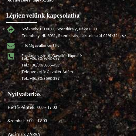
Adatkezelési tájékoztató
Lépjen velünk kapcsolatba
Székhely: HU 6031, Szentkirály, Béke u. 21.
Telephely: HU 6031, Szentkirály, Lakiteleki út 0291/32 hrsz.
info@gavallerkert.hu
Faiskola vezető: Gavallér Lajosné
Tel.:
+36/30/9743-697
Tel.:
+36/30/9855-458
Telepvezető: Gavallér Ádám
Tel.:
+36/30/3698-397
Nyitvatartás
Hétfő-Péntek: 7:00 – 17:00
Szombat: 7:00 – 12:00
Vasárnap: ZÁRVA