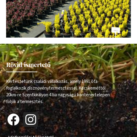
Rövid ismertető
Kertészetünk családi vállalkozás, amely 1991 óta
foglalkozik dísznövénytermesztéssel. Kecskeméttől
20km-re Szentkirályon 4 ha nagyságú konténertelepen
folyik a termesztés.