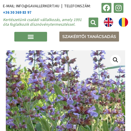
E-MAIL: INFO@GAVALLERKERT.HU | TELEFONSZÁM:
+36 30 369 83 97
Kertészetünk családi vállalkozás, amely 1991
óta foglalkozik dísznövénytermesztéssel.
SZAKÉRTŐI TANÁCSADÁS