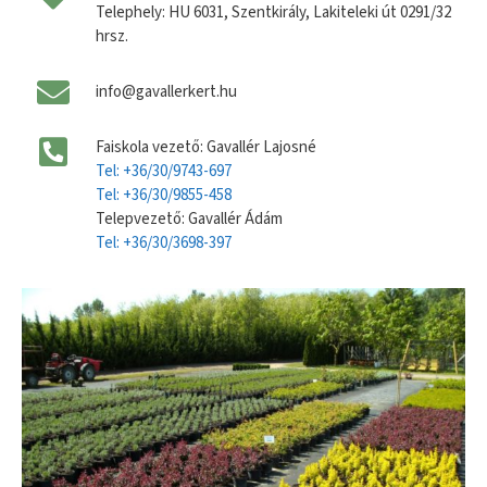
Telephely: HU 6031, Szentkirály, Lakiteleki út 0291/32
hrsz.
info@gavallerkert.hu
Faiskola vezető: Gavallér Lajosné
Tel: +36/30/9743-697
Tel: +36/30/9855-458
Telepvezető: Gavallér Ádám
Tel: +36/30/3698-397