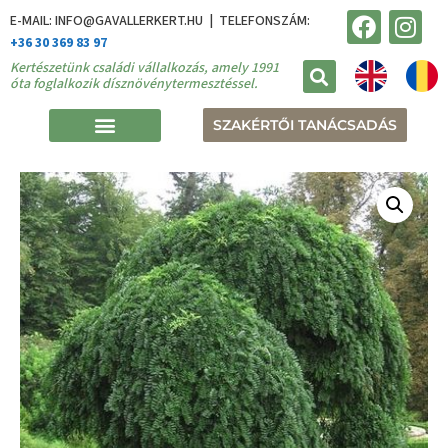
E-MAIL: INFO@GAVALLERKERT.HU | TELEFONSZÁM:
+36 30 369 83 97
Kertészetünk családi vállalkozás, amely 1991
óta foglalkozik dísznövénytermesztéssel.
SZAKÉRTŐI TANÁCSADÁS