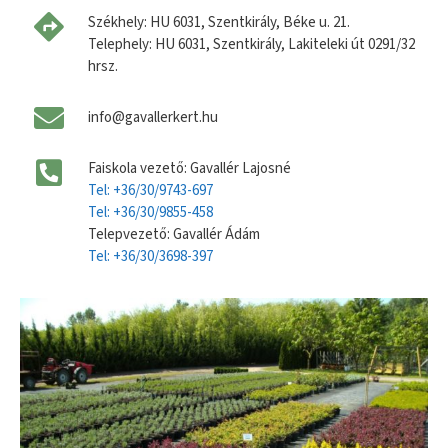
Székhely: HU 6031, Szentkirály, Béke u. 21.
Telephely: HU 6031, Szentkirály, Lakiteleki út 0291/32
hrsz.
info@gavallerkert.hu
Faiskola vezető: Gavallér Lajosné
Tel: +36/30/9743-697
Tel: +36/30/9855-458
Telepvezető: Gavallér Ádám
Tel: +36/30/3698-397