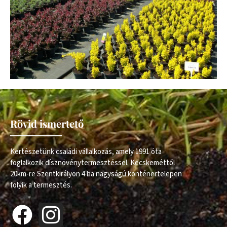
Rövid ismertető
Kertészetünk családi vállalkozás, amely 1991 óta
foglalkozik dísznövénytermesztéssel. Kecskeméttől
20km-re Szentkirályon 4 ha nagyságú konténertelepen
folyik a termesztés.