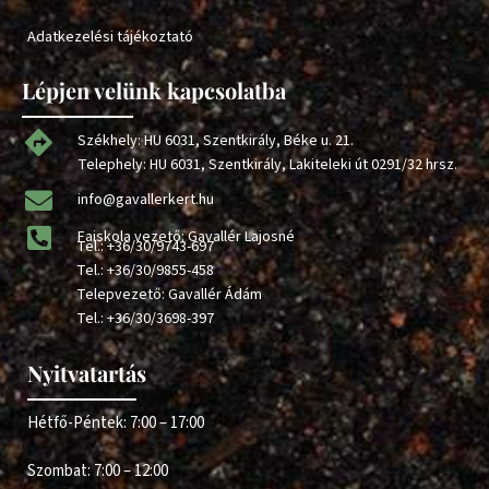
Adatkezelési tájékoztató
Lépjen velünk kapcsolatba
Székhely: HU 6031, Szentkirály, Béke u. 21.
Telephely: HU 6031, Szentkirály, Lakiteleki út 0291/32 hrsz.
info@gavallerkert.hu
Faiskola vezető: Gavallér Lajosné
Tel.:
+36/30/9743-697
Tel.:
+36/30/9855-458
Telepvezető: Gavallér Ádám
Tel.:
+36/30/3698-397
Nyitvatartás
Hétfő-Péntek: 7:00 – 17:00
Szombat: 7:00 – 12:00