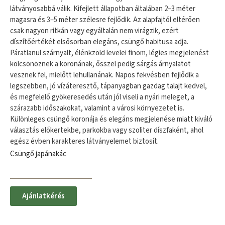
látványosabbá válik. Kifejlett állapotban általában 2–3 méter
magasra és 3–5 méter szélesre fejlődik. Az alapfajtól eltérően
csak nagyon ritkán vagy egyáltalán nem virágzik, ezért
díszítőértékét elsősorban elegáns, csüngő habitusa adja.
Páratlanul szárnyalt, élénkzöld levelei finom, légies megjelenést
kölcsönöznek a koronának, ősszel pedig sárgás árnyalatot
vesznek fel, mielőtt lehullanának. Napos fekvésben fejlődik a
legszebben, jó vízáteresztő, tápanyagban gazdag talajt kedvel,
és megfelelő gyökeresedés után jól viseli a nyári meleget, a
szárazabb időszakokat, valamint a városi környezetet is.
Különleges csüngő koronája és elegáns megjelenése miatt kiváló
választás előkertekbe, parkokba vagy szoliter díszfaként, ahol
egész évben karakteres látványelemet biztosít.
Csüngő japánakác
Ajánlatkérés