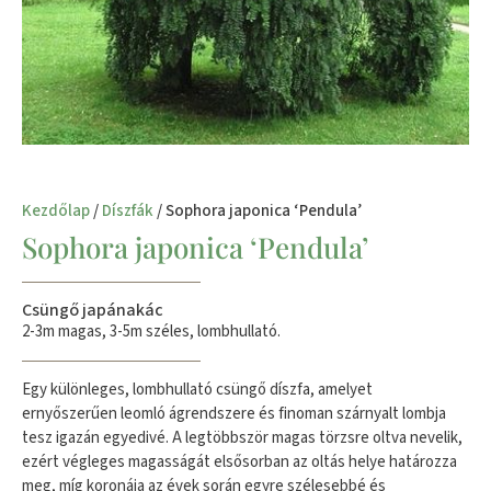
Kezdőlap
/
Díszfák
/ Sophora japonica ‘Pendula’
Sophora japonica ‘Pendula’
Csüngő japánakác
2-3m magas, 3-5m széles, lombhullató.
Egy különleges, lombhullató csüngő díszfa, amelyet
ernyőszerűen leomló ágrendszere és finoman szárnyalt lombja
tesz igazán egyedivé. A legtöbbször magas törzsre oltva nevelik,
ezért végleges magasságát elsősorban az oltás helye határozza
meg, míg koronája az évek során egyre szélesebbé és