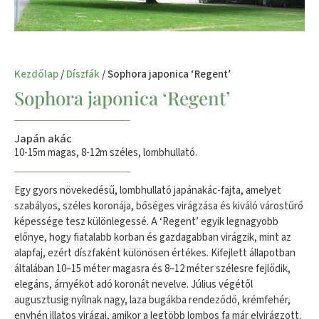
Kezdőlap
/
Díszfák
/ Sophora japonica ‘Regent’
Sophora japonica ‘Regent’
Japán akác
10-15m magas, 8-12m széles, lombhullató.
Egy gyors növekedésű, lombhullató japánakác-fajta, amelyet
szabályos, széles koronája, bőséges virágzása és kiváló várostűrő
képessége tesz különlegessé. A ‘Regent’ egyik legnagyobb
előnye, hogy fiatalabb korban és gazdagabban virágzik, mint az
alapfaj, ezért díszfaként különösen értékes. Kifejlett állapotban
általában 10–15 méter magasra és 8–12 méter szélesre fejlődik,
elegáns, árnyékot adó koronát nevelve. Július végétől
augusztusig nyílnak nagy, laza bugákba rendeződő, krémfehér,
enyhén illatos virágai, amikor a legtöbb lombos fa már elvirágzott.