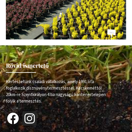
Rövid ismertető
Kertészetünk családi vállalkozás, amely 1991 óta
foglalkozik dísznövénytermesztéssel. Kecskeméttől
20km-re Szentkirályon 4 ha nagyságú konténertelepen
folyik a termesztés.