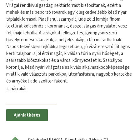
Virágai rendkívül gazdag nektárforrást biztosítanak, ezért a
méhek és más beporzó rovarok egyik legkedveltebb késő nyári
táplálékforrásai. Páratlanul szárnyalt, üde zöld lombja finom
textúrát kölcsönöz a koronának, ősszel sárgás árnyalatot vesz
fel, majd lehullik. A virágokat jellegzetes, gyöngysorszerű
hüvelytermések követik, amelyek sokáig a fán maradhatnak.
Napos fekvésben fejlődik a legszebben, jó vízáteresztő, átlagos
kerti talajban is jól érzi magát, kiválóan tűri a nyári hőséget, a
szárazabb időszakokat és a városi környezetet is. Szabályos
koronája, késő nyári virágzása és kiváló alkalmazkodóképessége
miatt kiváló választás parkokba, utcafásításra, nagyobb kertekbe
és árnyékot adó szoliter faként.
Japán akác
Ajánlatkérés