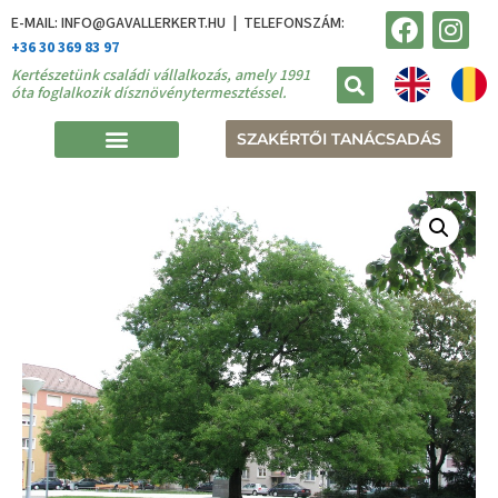
E-MAIL: INFO@GAVALLERKERT.HU | TELEFONSZÁM:
+36 30 369 83 97
Kertészetünk családi vállalkozás, amely 1991
óta foglalkozik dísznövénytermesztéssel.
SZAKÉRTŐI TANÁCSADÁS