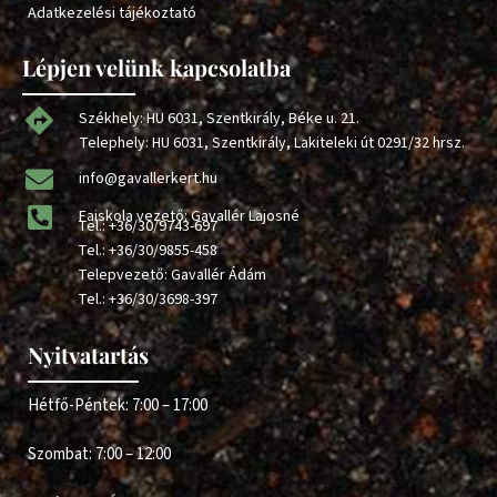
Adatkezelési tájékoztató
Lépjen velünk kapcsolatba
Székhely: HU 6031, Szentkirály, Béke u. 21.
Telephely: HU 6031, Szentkirály, Lakiteleki út 0291/32 hrsz.
info@gavallerkert.hu
Faiskola vezető: Gavallér Lajosné
Tel.:
+36/30/9743-697
Tel.:
+36/30/9855-458
Telepvezető: Gavallér Ádám
Tel.:
+36/30/3698-397
Nyitvatartás
Hétfő-Péntek: 7:00 – 17:00
Szombat: 7:00 – 12:00