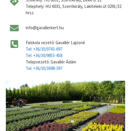
Székhely: HU 6031, Szentkirály, Béke u. 21.
Telephely: HU 6031, Szentkirály, Lakiteleki út 0291/32
hrsz.
info@gavallerkert.hu
Faiskola vezető: Gavallér Lajosné
Tel: +36/30/9743-697
Tel: +36/30/9855-458
Telepvezető: Gavallér Ádám
Tel: +36/30/3698-397