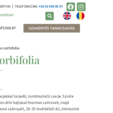
KERT.HU | TELEFONSZÁM:
+36 30 369 83 97
ztéssel.
APCSOLAT
SZAKÉRTŐI TANÁCSADÁS
a sorbifolia
orbifolia
.
rjakkal terjedő, lombhullató cserje. Szinte
sen álló hajtásai finoman szőrösek, majd
nul szárnyalt, 20-25 levélkéből áll, élénkzöld.