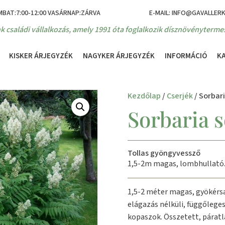
MBAT:7:00-12:00 VASÁRNAP:ZÁRVA
E-MAIL: INFO@GAVALLER
k családi vállalkozás, amely 1991 óta foglalkozik dísznövénytermes
KISKER ÁRJEGYZÉK
NAGYKER ÁRJEGYZÉK
INFORMÁCIÓ
K
Kezdőlap
/
Cserjék
/ Sorbari
Sorbaria s
Tollas gyöngyvessző
1,5-2m magas, lombhullató
1,5-2 méter magas, gyökérsa
elágazás nélküli, függőlege
kopaszok. Összetett, páratla