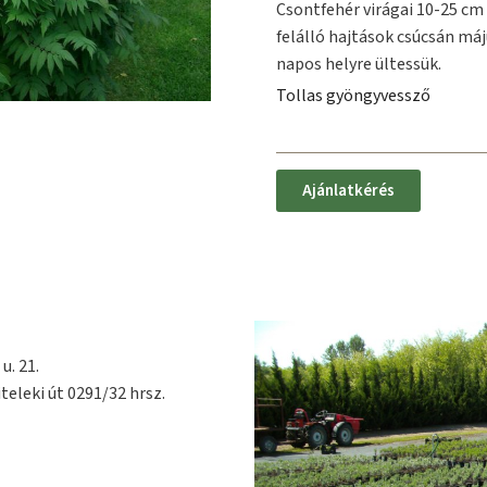
Csontfehér virágai 10-25 cm
felálló hajtások csúcsán máj
napos helyre ültessük.
Tollas gyöngyvessző
Ajánlatkérés
u. 21.
teleki út 0291/32 hrsz.